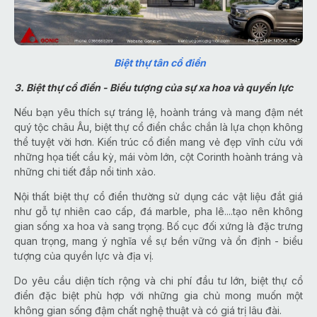
Biệt thự tân cổ điển
3. Biệt thự cổ điển - Biểu tượng của sự xa hoa và quyền lực
Nếu bạn yêu thích sự tráng lệ, hoành tráng và mang đậm nét
quý tộc châu Âu, biệt thự cổ điển chắc chắn là lựa chọn không
thể tuyệt vời hơn. Kiến trúc cổ điển mang vẻ đẹp vĩnh cửu với
những họa tiết cầu kỳ, mái vòm lớn, cột Corinth hoành tráng và
những chi tiết đắp nổi tinh xảo.
Nội thất biệt thự cổ điển thường sử dụng các vật liệu đắt giá
như gỗ tự nhiên cao cấp, đá marble, pha lê....tạo nên không
gian sống xa hoa và sang trọng. Bố cục đối xứng là đặc trưng
quan trọng, mang ý nghĩa về sự bền vững và ổn định - biểu
tượng của quyền lực và địa vị.
Do yêu cầu diện tích rộng và chi phí đầu tư lớn, biệt thự cổ
điển đặc biệt phù hợp với những gia chủ mong muốn một
không gian sống đậm chất nghệ thuật và có giá trị lâu đài.