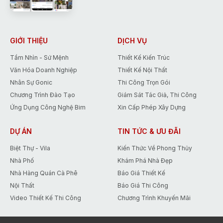
hoàn thiện và phát triển hơn.
Để đáp lại những tình cảm đó, Gonic
đưa ra chương trình khuyến mãi duy
nhất trong tháng 5 giúp các Bạn tiết
GIỚI THIỆU
DỊCH VỤ
kiệm tới 15% chi phí thiết kế.
Tầm Nhìn - Sứ Mệnh
Thiết Kế Kiến Trúc
Văn Hóa Doanh Nghiệp
Thiết Kế Nội Thất
Nhân Sự Gonic
Thi Công Trọn Gói
Chương Trình Đào Tạo
Giám Sát Tác Giả, Thi Công
Ứng Dụng Công Nghệ Bim
Xin Cấp Phép Xây Dựng
DỰ ÁN
TIN TỨC & ƯU ĐÃI
Biệt Thự - Vila
Kiến Thức Về Phong Thủy
Nhà Phố
Khám Phá Nhà Đẹp
Nhà Hàng Quán Cà Phê
Báo Giá Thiết Kế
Nội Thất
Báo Giá Thi Công
Video Thiết Kế Thi Công
Chương Trình Khuyến Mãi