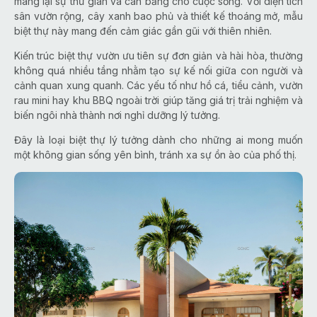
mang lại sự thư giãn và cân bằng cho cuộc sống. Với diện tích
sân vườn rộng, cây xanh bao phủ và thiết kế thoáng mở, mẫu
biệt thự này mang đến cảm giác gần gũi với thiên nhiên.
Kiến trúc biệt thự vườn ưu tiên sự đơn giản và hài hòa, thường
không quá nhiều tầng nhằm tạo sự kế nối giữa con người và
cảnh quan xung quanh. Các yếu tố như hồ cá, tiểu cảnh, vườn
rau mini hay khu BBQ ngoài trời giúp tăng giá trị trải nghiệm và
biến ngôi nhà thành nơi nghỉ dưỡng lý tưởng.
Đây là loại biệt thự lý tưởng dành cho những ai mong muốn
một không gian sống yên bình, tránh xa sự ồn ào của phố thị.