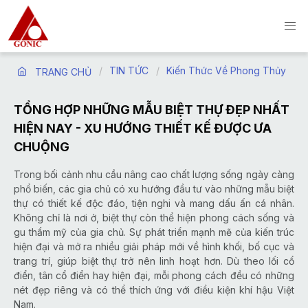
TIN TỨC
Kiến Thức Về Phong Thủy
TRANG CHỦ
TỔNG HỢP NHỮNG MẪU BIỆT THỰ ĐẸP NHẤT
HIỆN NAY - XU HƯỚNG THIẾT KẾ ĐƯỢC ƯA
CHUỘNG
Trong bối cảnh nhu cầu nâng cao chất lượng sống ngày càng
phổ biến, các gia chủ có xu hướng đầu tư vào những mẫu biệt
thự có thiết kế độc đáo, tiện nghi và mang dấu ấn cá nhân.
Không chỉ là nơi ở, biệt thự còn thể hiện phong cách sống và
gu thẩm mỹ của gia chủ. Sự phát triển mạnh mẽ của kiến trúc
hiện đại và mở ra nhiều giải pháp mới về hình khối, bố cục và
trang trí, giúp biệt thự trở nên linh hoạt hơn. Dù theo lối cổ
điển, tân cổ điển hay hiện đại, mỗi phong cách đều có những
nét đẹp riêng và có thể thích ứng với điều kiện khí hậu Việt
Nam.