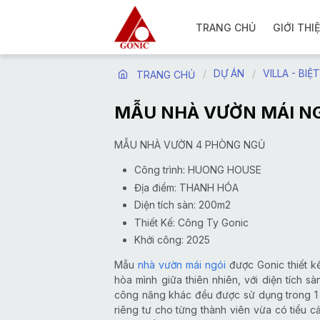
TRANG CHỦ
GIỚI THI
DỰ ÁN
VILLA - BI
TRANG CHỦ
MẪU NHÀ VƯỜN MÁI NG
MẪU NHÀ VƯỜN 4 PHÒNG NGỦ
Công trình: HUONG HOUSE
Địa điểm: THANH HÓA
Diện tích sàn: 200m2
Thiết Kế: Công Ty Gonic
Khởi công: 2025
Mẫu
nhà vườn mái ngói
được Gonic thiết k
hòa mình giữa thiên nhiên, với diện tích
công năng khác đều được sử dụng trong 1 t
riêng tư cho từng thành viên vừa có tiểu c