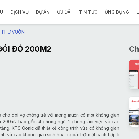
ỆU
DỊCH VỤ
DỰ ÁN
ƯU ĐÃI
TIN TỨC
ỨNG DỤNG
L
ỆT THỰ VƯỜN
ÓI ĐỎ 200M2
Ch
ế cho đôi vợ chồng trẻ với mong muốn có một không gian
 sàn 200m2 bao gồm 4 phòng ngủ, 1 phòng làm việc và các
ầng. KTS Gonic đã thiết kế công trình vừa có không gian
ảnh và các không gian sinh hoạt ngoài trời một cách hợp lí