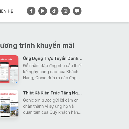
IÊN HỆ
ương trình khuyến mãi
Ứng Dụng Trực Tuyến Dành Cho Khách Hàng
Để nhằm đáp ứng nhu cầu thiết
kế ngày càng cao của Khách
Hàng, Gonic đưa ra các ứng
dụng tiện ích nhằm giải đáp mọi
thắc mắc, tra cứu các thông tin
Thiết Kế Kiến Trúc Tặng Ngay Gói Thiết Kế Nội Thất
về thiết kế - xây dựng - phong
Gonic xin được gửi lời cảm ơn
thủy một cách nhanh nhất và
chân thành vì sự ủng hộ và
hiệu quả nhất cho khách hàng.
quan tâm của Quý khách hàng
trong thời gian vừa qua đã tạo
động lực giúp Gonic ngày càng