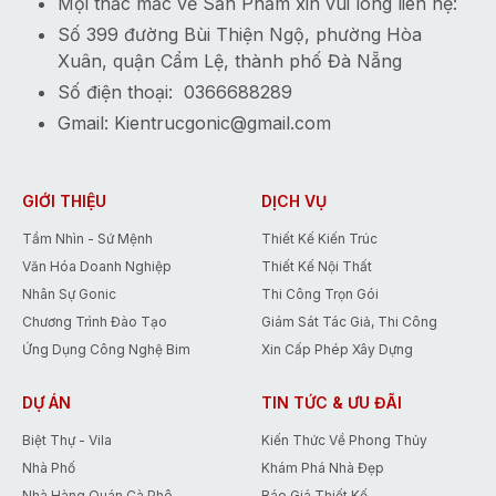
Mọi thắc mắc về Sản Phẩm xin vui lòng liên hệ:
Số 399 đường Bùi Thiện Ngộ, phường Hòa
Xuân, quận Cẩm Lệ, thành phố Đà Nẵng
Số điện thoại: 0366688289
Gmail:
Kientrucgonic@gmail.com
GIỚI THIỆU
DỊCH VỤ
Tầm Nhìn - Sứ Mệnh
Thiết Kế Kiến Trúc
Văn Hóa Doanh Nghiệp
Thiết Kế Nội Thất
Nhân Sự Gonic
Thi Công Trọn Gói
Chương Trình Đào Tạo
Giám Sát Tác Giả, Thi Công
Ứng Dụng Công Nghệ Bim
Xin Cấp Phép Xây Dựng
DỰ ÁN
TIN TỨC & ƯU ĐÃI
Biệt Thự - Vila
Kiến Thức Về Phong Thủy
Nhà Phố
Khám Phá Nhà Đẹp
Nhà Hàng Quán Cà Phê
Báo Giá Thiết Kế