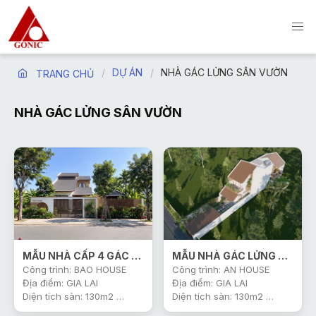
DỰ ÁN
NHÀ GÁC LỬNG SÂN VƯỜN
TRANG CHỦ
NHÀ GÁC LỬNG SÂN VƯỜN
MẪU NHÀ CẤP 4 GÁC LỬNG CÓ BAN CÔNG
MẪU NHÀ GÁC LỬNG SIÊU XINH
Công trình: BAO HOUSE
Công trình: AN HOUSE
Địa điểm: GIA LAI
Địa điểm: GIA LAI
Diện tích sàn: 130m2
Diện tích sàn: 130m2
Thiết Kế: Công Ty Gonic
Thiết Kế: Công Ty Gonic