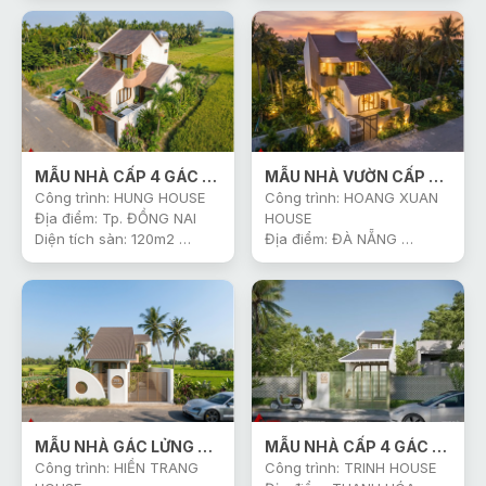
Khởi công: 2026
Khởi công: 2026
MẪU NHÀ CẤP 4 GÁC LỬNG ĐẸP ƠI LÀ ĐẸP
MẪU NHÀ VƯỜN CẤP 4 GÁC LỬNG SIÊU MÊ
Công trình: HUNG HOUSE
Công trình: HOANG XUAN
Địa điểm: Tp. ĐỒNG NAI
HOUSE
Diện tích sàn: 120m2
Địa điểm: ĐÀ NẴNG
Thiết kế: Công Ty Gonic
Diện tích sàn: 130m2
Khởi công: 2026
Thiết Kế: Công Ty Gonic
Khởi công: 2026
MẪU NHÀ GÁC LỬNG CÓ BAN CÔNG CỰC ĐẸP
MẪU NHÀ CẤP 4 GÁC LỬNG CÓ BAN CÔNG
Công trình: HIỀN TRANG
Công trình: TRINH HOUSE