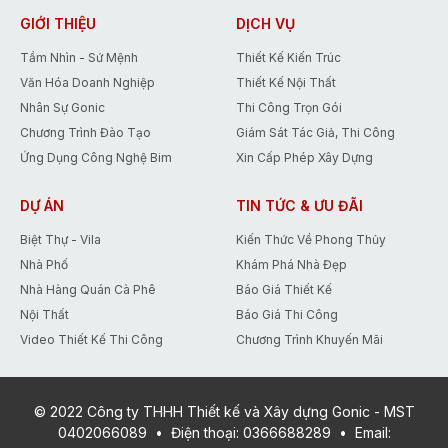
GIỚI THIỆU
DỊCH VỤ
Tầm Nhìn - Sứ Mệnh
Thiết Kế Kiến Trúc
Văn Hóa Doanh Nghiệp
Thiết Kế Nội Thất
Nhân Sự Gonic
Thi Công Trọn Gói
Chương Trình Đào Tạo
Giám Sát Tác Giả, Thi Công
Ứng Dụng Công Nghệ Bim
Xin Cấp Phép Xây Dựng
DỰ ÁN
TIN TỨC & ƯU ĐÃI
Biệt Thự - Vila
Kiến Thức Về Phong Thủy
Nhà Phố
Khám Phá Nhà Đẹp
Nhà Hàng Quán Cà Phê
Báo Giá Thiết Kế
Nội Thất
Báo Giá Thi Công
Video Thiết Kế Thi Công
Chương Trình Khuyến Mãi
© 2022 Công ty THHH Thiết kế và Xây dựng Gonic - MST
0402066089
•
Điện thoại:
0366688289
•
Email: