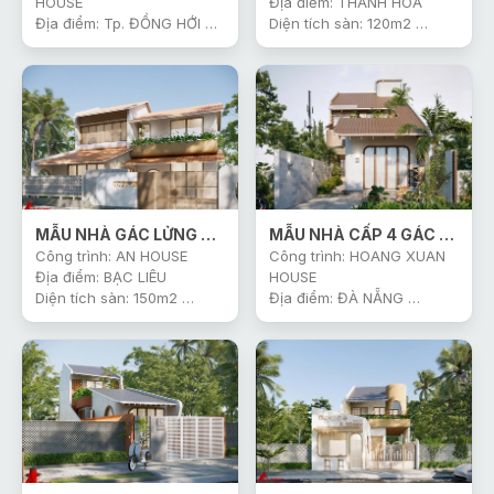
HOUSE
Địa điểm: THANH HÓA
Địa điểm: Tp. ĐỒNG HỚI
Diện tích sàn: 120m2
Diện tích sàn: 170m2
Thiết Kế: Công Ty Gonic
Thiết Kế : Công Ty Gonic
Khởi công: 2026
Khởi công: 2026
MẪU NHÀ GÁC LỬNG THIẾT KẾ ĐỘC ĐÁO Ở NÔNG THÔN
MẪU NHÀ CẤP 4 GÁC LỬNG CÓ GIẾNG TRỜI
Công trình: AN HOUSE
Công trình: HOANG XUAN
Địa điểm: BẠC LIÊU
HOUSE
Diện tích sàn: 150m2
Địa điểm: ĐÀ NẴNG
Thiết Kế: Công Ty Gonic
Diện tích sàn: 130m2
Khởi công: 2026
Thiết Kế: Công Ty Gonic
Khởi công: 2026