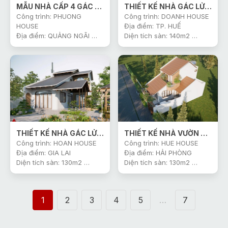
MẪU NHÀ CẤP 4 GÁC LỬNG CÓ BAN CÔNG
THIẾT KẾ NHÀ GÁC LỬNG KẾT HỢP KINH DOANH
Công trình: PHUONG
Công trình: DOANH HOUSE
HOUSE
Địa điểm: TP. HUẾ
Địa điểm: QUẢNG NGÃI
Diện tích sàn: 140m2
Diện tích sàn: 140m2
Thiết Kế: Công Ty Gonic
Thiết Kế: Công Ty Gonic
Khởi công: 2026
Khởi công: 2025
THIẾT KẾ NHÀ GÁC LỬNG CÓ SÂN VƯỜN
THIẾT KẾ NHÀ VƯỜN GÁC LỬNG SIÊU ĐẸP
Công trình: HOAN HOUSE
Công trình: HUE HOUSE
Địa điểm: GIA LAI
Địa điểm: HẢI PHÒNG
Diện tích sàn: 130m2
Diện tích sàn: 130m2
Thiết Kế: Công Ty Gonic
Thiết Kế: Công Ty Gonic
Khởi công: 2026
Khởi công: 2026
1
2
3
4
5
…
7