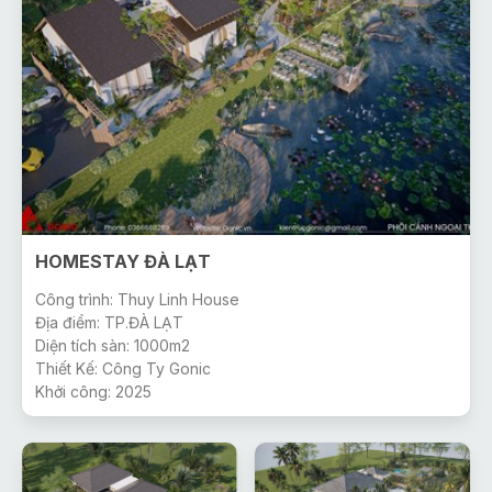
HOMESTAY ĐÀ LẠT
Công trình: Thuy Linh House
Địa điểm: TP.ĐÀ LẠT
Diện tích sàn: 1000m2
Thiết Kế: Công Ty Gonic
Khởi công: 2025