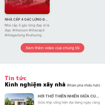
NHÀ CẤP 4 GÁC LỬNG ĐẸP ƠI LÀ ĐẸP
Nhà cấp 4 gác lửng đẹp ơi là
đẹp. #nhavuon #nhacap4
#nhagaclung #xuhuong
#nhadep #thietkenoithat
#gonic #dcgr
Xem thêm video của chúng tôi
Tin tức
Kinh nghiệm xây nhà
(Khám phá nhiều hơn)
HƠI THỞ THIÊN NHIÊN GIỮA CUỘC SỐNG HIỆN ĐẠI
Giữa nhịp sống hiện đại đang ngày càng