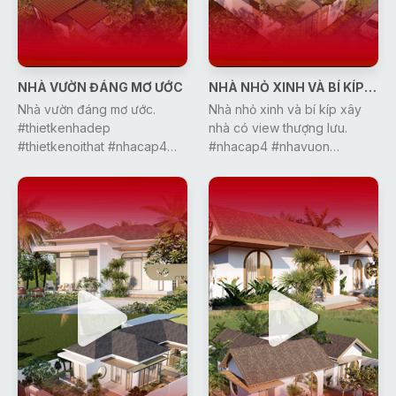
NHÀ VƯỜN ĐÁNG MƠ ƯỚC
NHÀ NHỎ XINH VÀ BÍ KÍP XÂY NHÀ
Nhà vườn đáng mơ ước.
Nhà nhỏ xinh và bí kíp xây
#thietkenhadep
nhà có view thượng lưu.
#thietkenoithat #nhacap4
#nhacap4 #nhavuon
#nhadep #dcgr #gonic
#sangtao #thietkenoithat
#xuhuong #bietthu #villa
#nhadep #nhapho #gonic
#dcgr