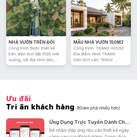
quốc. Giúp Gonic đến gần
hơn với Khách hàng tạo sự
gắn kết Khách hàng, hiểu
thêm được những mong
muốn của Khách hàng và
có thể đáp ứng kịp thời.
NHÀ VƯỜN TRÊN ĐỒI
MẪU NHÀ VƯỜN 150M2
Công trình được thiết kế
Công trình: TRANG HOUSE
trên diện tích đất 1500 mét
Địa điểm: NHA TRANG
vuông, với địa hình dốc,
Diện tích sàn: 150m2
Gonic chia khu đất ra làm 4
Thiết Kế: Công Ty Gonic
phân khu để phù hợp với địa
Khởi công: 2026
hình, mà quá trình thi công
được dễ dàng hơn. ở Mỗi
phân khu này lại có các
chức năng khác nhau như,
Ưu đãi
Khu sân sau, Khu nhà ở,
Tri ân khách hàng
Khu thư giản, Khu trồng cây
(Khám phá nhiều hơn)
ăn quả, Khu trồng rau, Khu
tiểu cảnh,...
Ứng Dụng Trực Tuyến Dành Cho Khách Hàng
Để nhằm đáp ứng nhu cầu thiết kế ngày
càng cao của Khách Hàng, Gonic đưa