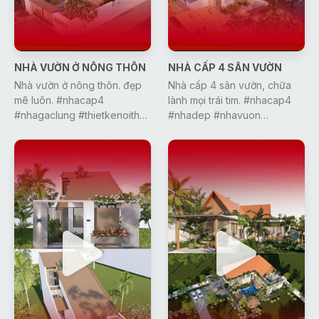
NHÀ VƯỜN Ở NÔNG THÔN
NHÀ CẤP 4 SÂN VƯỜN
Nhà vườn ở nông thôn. đẹp
Nhà cấp 4 sân vườn, chữa
mê luôn. #nhacap4
lành mọi trái tim. #nhacap4
#nhagaclung #thietkenoithat
#nhadep #nhavuon
#thietkenhadep
#thietkenhadep
#learnontiktok #gonic #dcgr
#thietkenoithat #xuhuong
#nhavuon #nhadep
#dcgr #gonic