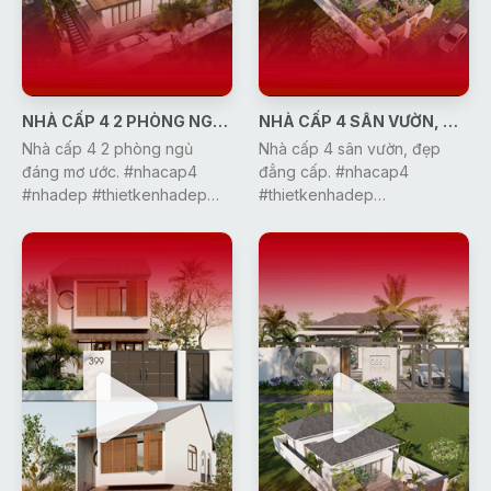
NHÀ CẤP 4 2 PHÒNG NGỦ ĐÁNG MƠ ƯỚC
NHÀ CẤP 4 SÂN VƯỜN, ĐẸP ĐẲNG CẤP
Nhà cấp 4 2 phòng ngủ
Nhà cấp 4 sân vườn, đẹp
đáng mơ ước. #nhacap4
đẳng cấp. #nhacap4
#nhadep #thietkenhadep
#thietkenhadep
#thietkenoithat #xaydung
#thietkenoithat #xaydung
#gonic #dcgr
#nhadep #gonic #dcgr