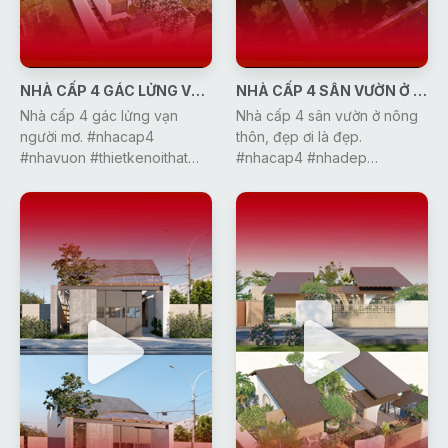
NHÀ CẤP 4 GÁC LỬNG VẠN NGƯỜI MƠ
NHÀ CẤP 4 SÂN VƯỜN Ở NÔNG THÔN
Nhà cấp 4 gác lửng vạn
Nhà cấp 4 sân vườn ở nông
người mơ. #nhacap4
thôn, đẹp ơi là đẹp.
#nhavuon #thietkenoithat
#nhacap4 #nhadep
#xuhuong #nhadep #gonic
#xuhuong #thietkenoithat
#dcgr
#nhavuon #gonic #dcgr