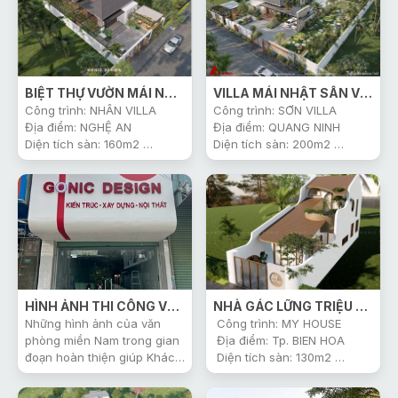
BIỆT THỰ VƯỜN MÁI NHẬT 3 PHÒNG NGỦ
VILLA MÁI NHẬT SÂN VƯỜN 1000M2
Công trình: NHÂN VILLA
Công trình: SƠN VILLA
Địa điểm: NGHỆ AN
Địa điểm: QUANG NINH
Diện tích sàn: 160m2
Diện tích sàn: 200m2
Thiết Kế: Công Ty Gonic
Thiết Kế: Công Ty Gonic
Khởi công: 2025
Khởi công: 2025
HÌNH ẢNH THI CÔNG VĂN PHÒNG MIỀN NAM CỦA GONIC
NHÀ GÁC LỮNG TRIỆU VIEW
Những hình ảnh của văn
Công trình: MY HOUSE
phòng miền Nam trong gian
Địa điểm: Tp. BIEN HOA
đoạn hoàn thiện giúp Khách
Diện tích sàn: 130m2
hàng tìm đến Gonic dễ dàng
Thiết Kế : Công Ty Gonic
hơn trên mọi miền của Tổ
Khởi công: 2024