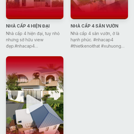
NHÀ CẤP 4 HIỆN ĐẠI
NHÀ CẤP 4 SÂN VƯỜN
Nhà cấp 4 hiện đại, tuy nhỏ
Nhà cấp 4 sân vườn, ở là
nhưng sở hữu view
hạnh phúc. #nhacap4
đẹp.#nhacap4
#thietkenoithat #xuhuong
#thietkenoithat #nhavuon
#nhadep #nhavuon
#xuhuong #nhadep #gonic
#learnontiktok #gonic #dcgr
#dcgr