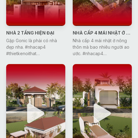
NHÀ 2 TẦNG HIỆN ĐẠI
NHÀ CẤP 4 MÁI NHẬT Ở NÔNG THÔN
Gặp Gonic là phải có nhà
Nhà cấp 4 mái nhật ở nông
đẹp nha. #nhacap4
thôn mà bao nhiêu người ao
#thietkenoithat
ước. #nhacap4
#thietkenhadep #xaydung
#thietkenoithat
#nhadep #xuhuong #gonic
#thietkenhadep #xuhuong
#dcgr
#xaydung #gonic #dcgr