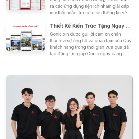
ra các ứng dụng tiện ích nhằm giải đáp
mọi thắc mắc, tra cứu các thông tin về
thiết kế - xây dựng - phong thủy một
Thiết Kế Kiến Trúc Tặng Ngay Gói Thiết Kế Nội Thất
cách nhanh nhất và hiệu quả nhất cho
khách hàng.
Gonic xin được gửi lời cảm ơn chân
thành vì sự ủng hộ và quan tâm của Quý
khách hàng trong thời gian vừa qua đã
tạo động lực giúp Gonic ngày càng
hoàn thiện và phát triển hơn.
Để đáp lại những tình cảm đó, Gonic
đưa ra chương trình khuyến mãi duy
nhất trong tháng 5 giúp các Bạn tiết
kiệm tới 15% chi phí thiết kế.