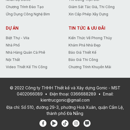
Chương Trình Đào Tạo
Giám Sát Tác Giả, Thi Công
Ứng Dụng Công Nghệ Bim
Xin Cấp Phép Xây Dựng
DỰ ÁN
TIN TỨC & ƯU ĐÃI
Biệt Thự - Vila
Kiến Thức Về Phong Thủy
Nhà Phố
Khám Phá Nhà Đẹp
Nhà Hàng Quán Cà Phê
Báo Giá Thiết Kế
Nội Thất
Báo Giá Thi Công
Video Thiết Kế Thi Công
Chương Trình Khuyến Mãi
© 2022 Công ty THHH Thiết kế và Xây dựng Gonic - MST
0402066089
•
Điện thoại:
0366688289
•
Email:
kientrucgonic@gmail.com
Địa chỉ: Số 510, đường 29-3, phường Hoà Xuân, quận Cẩm Lệ,
thành phố Đà Nẵng