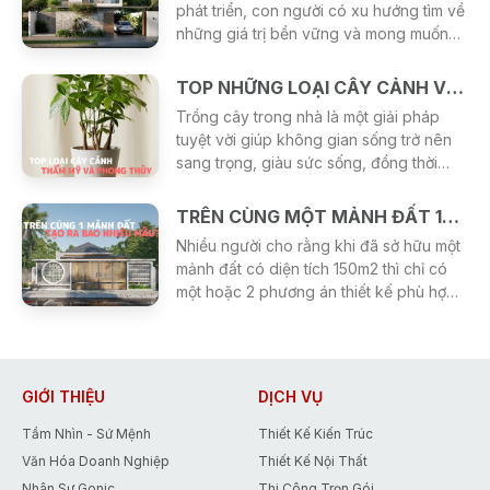
phát triển, con người có xu hướng tìm về
những giá trị bền vững và mong muốn
sở hữu một không gian sống bình yên,
trong lành. Vì vậy, thiết kế nhà ở gần gũi
TOP NHỮNG LOẠI CÂY CẢNH VỪA GIÚP THANH LỌC KHÔNG KHÍ VỪA MANG Ý NGHĨA PHONG THỦY
với thiên nhiên đang trở thành xu hướng
Trồng cây trong nhà là một giải pháp
được nhiều gia đình lựa chọn. Một ngôi
tuyệt vời giúp không gian sống trở nên
nhà không chỉ đáp ứng công năng sử
sang trọng, giàu sức sống, đồng thời
dụng mà còn là nơi giúp tái tạo năng
mang lại ý nghĩa phong thủy tốt lành cho
lượng, cân bằng cảm xúc và mang đến
gia chủ. Dưới đây là nhóm cây vừa có
TRÊN CÙNG MỘT MẢNH ĐẤT 150M2 DIỆN TÍCH SÀN - KIẾN TRÚC SƯ GONIC CÓ THỂ TẠO RA BAO NHIÊU MẪU THIẾT KẾ?
sự thư thái sau mỗi ngày làm việc.
giá trị thẩm mỹ cao, vừa giúp thu hút tài
Nhiều người cho rằng khi đã sở hữu một
lộc mà bạn có thể tham khảo:
mảnh đất có diện tích 150m2 thì chỉ có
một hoặc 2 phương án thiết kế phù hợp.
Thực tế, điều đó hoàn toàn không đúng.
Cùng một diện tích đất, nhưng với nhu
cầu sử dụng, ngân sách, phong cách
kiến trúc và định hướng sinh hoạt khác
GIỚI THIỆU
DỊCH VỤ
nhau, các kiến trúc sư Gonic có thể tạo
ra hàng chục, thậm chí hàng trăm
Tầm Nhìn - Sứ Mệnh
Thiết Kế Kiến Trúc
phương án thiết kế độc đáo.
Văn Hóa Doanh Nghiệp
Thiết Kế Nội Thất
Nhân Sự Gonic
Thi Công Trọn Gói