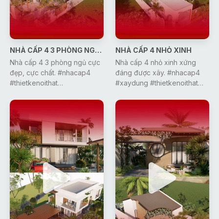
NHÀ CẤP 4 3 PHÒNG NGỦ CỰC ĐẸP
NHÀ CẤP 4 NHỎ XINH
Nhà cấp 4 3 phòng ngủ cực
Nhà cấp 4 nhỏ xinh xứng
đẹp, cực chất. #nhacap4
đáng được xây. #nhacap4
#thietkenoithat
#xaydung #thietkenoithat
#thietkenhadep #nhadep
#thietkenhadep #nhadep
#xuhuong #gonic #xaydung
#dcgr #gonic
#dcgr