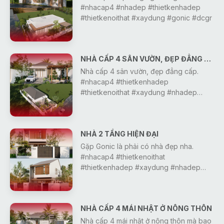
#nhacap4 #nhadep #thietkenhadep
#thietkenoithat #xaydung #gonic #dcgr
NHÀ CẤP 4 SÂN VƯỜN, ĐẸP ĐẲNG CẤP
Nhà cấp 4 sân vườn, đẹp đẳng cấp.
#nhacap4 #thietkenhadep
#thietkenoithat #xaydung #nhadep
#gonic #dcgr
NHÀ 2 TẦNG HIỆN ĐẠI
Gặp Gonic là phải có nhà đẹp nha.
#nhacap4 #thietkenoithat
#thietkenhadep #xaydung #nhadep
#xuhuong #gonic #dcgr
NHÀ CẤP 4 MÁI NHẬT Ở NÔNG THÔN
Nhà cấp 4 mái nhật ở nông thôn mà bao