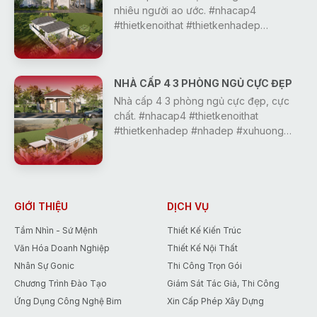
nhiêu người ao ước. #nhacap4
#thietkenoithat #thietkenhadep
#xuhuong #xaydung #gonic #dcgr
NHÀ CẤP 4 3 PHÒNG NGỦ CỰC ĐẸP
Nhà cấp 4 3 phòng ngủ cực đẹp, cực
chất. #nhacap4 #thietkenoithat
#thietkenhadep #nhadep #xuhuong
#gonic #xaydung #dcgr
GIỚI THIỆU
DỊCH VỤ
Tầm Nhìn - Sứ Mệnh
Thiết Kế Kiến Trúc
Văn Hóa Doanh Nghiệp
Thiết Kế Nội Thất
Nhân Sự Gonic
Thi Công Trọn Gói
Chương Trình Đào Tạo
Giám Sát Tác Giả, Thi Công
Ứng Dụng Công Nghệ Bim
Xin Cấp Phép Xây Dựng