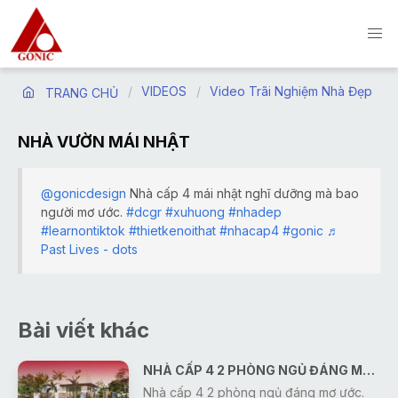
VIDEOS
Video Trãi Nghiệm Nhà Đẹp
TRANG CHỦ
NHÀ VƯỜN MÁI NHẬT
@gonicdesign
Nhà cấp 4 mái nhật nghĩ dưỡng mà bao
người mơ ước.
#dcgr
#xuhuong
#nhadep
#learnontiktok
#thietkenoithat
#nhacap4
#gonic
♬
Past Lives - dots
Bài viết khác
NHÀ CẤP 4 2 PHÒNG NGỦ ĐÁNG MƠ ƯỚC
Nhà cấp 4 2 phòng ngủ đáng mơ ước.