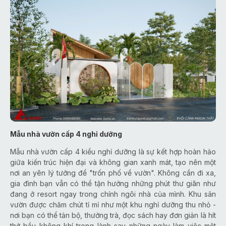
Mẫu nhà vườn cấp 4 nghỉ dưỡng
Mẫu nhà vườn cấp 4 kiểu nghỉ dưỡng là sự kết hợp hoàn hảo
giữa kiến trúc hiện đại và không gian xanh mát, tạo nên một
nơi an yên lý tưởng để "trốn phố về vườn". Không cần đi xa,
gia đình bạn vẫn có thể tận hưởng những phút thư giãn như
đang ở resort ngay trong chính ngôi nhà của mình. Khu sân
vườn được chăm chút tỉ mỉ như một khu nghỉ dưỡng thu nhỏ -
nơi bạn có thể tản bộ, thưởng trà, đọc sách hay đơn giản là hít
thở bầu không khí trong lành sau những ngày làm việc mệt