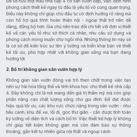
Để sở hữu một mẫu nhà cấp 4 có sân vườn đẹp, việc định hình
phong cách thiết kế ngay từ đầu là yếu tố vô cùng quan trọng.
Điều này không chỉ giúp chủ đầu tư có định hướng rõ ràng mà
còn hỗ trợ quá trình hoàn thiện nội - ngoại thất trở nên dễ
dàng, đồng bộ hơn. Gia chủ nên trao đổi chi tiết với đơn vị thiết
kế về các yếu tố như sở thích cá nhân, nhu cầu sử dụng và
phong cách mong muốn cho ngôi nhà. Những thông tin này sẽ
là cơ sở để kiến trúc sư lên ý tưởng và triển khai bản vẽ thiết
kế tối ưu, phù hợp nhất với không gian sống mà bạn đang
hướng tới.
2. Bố trí không gian sân vườn hợp lý
Không gian sân vườn đóng vai trò then chốt trong việc tạo
nên sự hài hòa tổng thể và tính khoa học cho thiết kế nhà cấp
4. Đây không chỉ là nơi mang đến giá trị thẩm mỹ mà còn góp
phần nâng cao chất lượng sống cho gia đình. Để đạt được
hiệu quả tối ưu, các khu vực chức năng trong sân vườn - như
tiểu cảnh, khu để xe, lối đi, góc thư giãn - cần được tính toán
kỹ lưỡng về diện tích và cách bố trí. Việc thiết kế hợp lý không
chỉ giúp tiết kiệm không gian mà còn đảm bảo sự thông
thoáng, gắn kết tự nhiên giữa nội thất và ngoại cảnh.