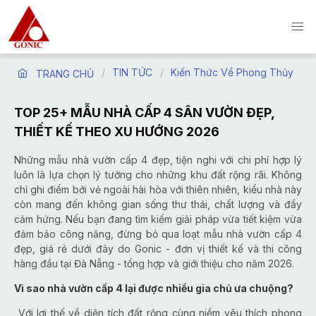
TIN TỨC
Kiến Thức Về Phong Thủy
TRANG CHỦ
TOP 25+ MẪU NHÀ CẤP 4 SÂN VƯỜN ĐẸP,
THIẾT KẾ THEO XU HƯỚNG 2026
Những mẫu nhà vườn cấp 4 đẹp, tiện nghi với chi phí hợp lý
luôn là lựa chọn lý tưởng cho những khu đất rộng rãi. Không
chỉ ghi điểm bởi vẻ ngoài hài hòa với thiên nhiên, kiểu nhà này
còn mang đến không gian sống thư thái, chất lượng và đầy
cảm hứng. Nếu bạn đang tìm kiếm giải pháp vừa tiết kiệm vừa
đảm bảo công năng, đừng bỏ qua loạt mẫu nhà vườn cấp 4
đẹp, giá rẻ dưới đây do Gonic - đơn vị thiết kế và thi công
hàng đầu tại Đà Nẵng - tổng hợp và giới thiệu cho năm 2026.
Vì sao nhà vườn cấp 4 lại được nhiều gia chủ ưa chuộng?
Với lợi thế về diện tích đất rộng cùng niềm yêu thích phong