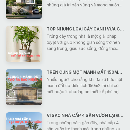
những giá trị bền vững và mong muốn
sở hữu một không gian sống bình yên,
trong lành. Vì vậy, thiết kế nhà ở gần gũi
với thiên nhiên đang trở thành xu hướng
TOP NHỮNG LOẠI CÂY CẢNH VỪA GIÚP THANH LỌC KHÔNG KHÍ VỪA MANG Ý NGHĨA PHONG THỦY
được nhiều gia đình lựa chọn. Một ngôi
nhà không chỉ đáp ứng công năng sử
Trồng cây trong nhà là một giải pháp
dụng mà còn là nơi giúp tái tạo năng
tuyệt vời giúp không gian sống trở nên
lượng, cân bằng cảm xúc và mang đến
sang trọng, giàu sức sống, đồng thời
sự thư thái sau mỗi ngày làm việc.
mang lại ý nghĩa phong thủy tốt lành cho
gia chủ. Dưới đây là nhóm cây vừa có
giá trị thẩm mỹ cao, vừa giúp thu hút tài
TRÊN CÙNG MỘT MẢNH ĐẤT 150M2 DIỆN TÍCH SÀN - KIẾN TRÚC SƯ GONIC CÓ THỂ TẠO RA BAO NHIÊU MẪU THIẾT KẾ?
lộc mà bạn có thể tham khảo:
Nhiều người cho rằng khi đã sở hữu một
mảnh đất có diện tích 150m2 thì chỉ có
một hoặc 2 phương án thiết kế phù hợp.
Thực tế, điều đó hoàn toàn không đúng.
Cùng một diện tích đất, nhưng với nhu
cầu sử dụng, ngân sách, phong cách
VÌ SAO NHÀ CẤP 4 SÂN VƯỜN LẠI ĐƯỢC ƯA CHUỘNG NHIỀU HIỆN NAY?
kiến trúc và định hướng sinh hoạt khác
nhau, các kiến trúc sư Gonic có thể tạo
Trong những năm gần đây, nhà cấp 4
ra hàng chục, thậm chí hàng trăm
sân vườn trở thành một trong những xu