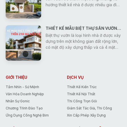
phương án thiết kế độc đáo.
hướng thiết kế nhà ở được nhiều gia đình
lựa chọn nhờ sự kết hợp hài hòa giữa
công năng sử dụng và không gian sông
gần gũi với thiên nhiên. Không chỉ mang
THIẾT KẾ MẪU BIỆT THỰ SÂN VƯỜN TRÊN 210 M2 DIỆN TÍCH SÀN
đến cảm giác thoáng đãng, trong lành,
kiểu nhà này còn tạo nên môi trường
Biệt thự vườn là loại hình nhà ở được xây
sống yên tĩnh, giúp các thành viên có
dựng trên một không gian đất rộng lớn,
thể thư giãn và tận hưởng cuộc sống sau
có mật độ xây dựng thấp và cả 4 mặt
những giờ làm việc, học tập căng thẳng.
đều tiếp xúc trực tiếp với cảnh quan
thiên nhiên. Điểm đặc trưng nhất của mô
hình này là sự hài hòa tuyệt đối giữa
công trình kiến trúc và hệ sinh thái xung
quanh bao gồm cây xanh, tiểu cảnh,
GIỚI THIỆU
DỊCH VỤ
thảm cỏ, hồ cá hoặc bể bơi. Khi được
Tầm Nhìn - Sứ Mệnh
Thiết Kế Kiến Trúc
thiết kế hợp lý, cảnh quan sân vườn
Văn Hóa Doanh Nghiệp
Thiết Kế Nội Thất
không chỉ tăng giá trị thẩm mỹ mà còn
cải thiện chất lượng
Nhân Sự Gonic
Thi Công Trọn Gói
Chương Trình Đào Tạo
Giám Sát Tác Giả, Thi Công
Ứng Dụng Công Nghệ Bim
Xin Cấp Phép Xây Dựng