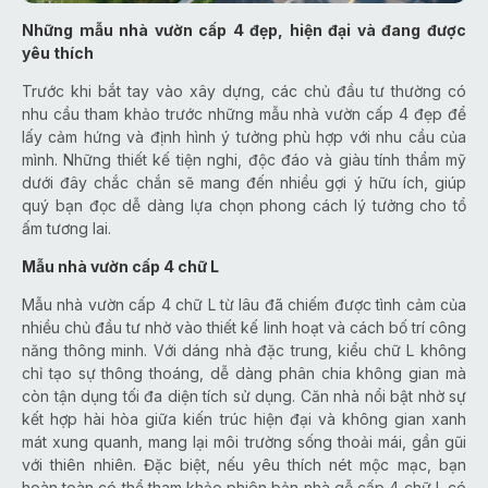
Những mẫu nhà vườn cấp 4 đẹp, hiện đại và đang được
yêu thích
Trước khi bắt tay vào xây dựng, các chủ đầu tư thường có
nhu cầu tham khảo trước những mẫu nhà vườn cấp 4 đẹp để
lấy cảm hứng và định hình ý tưởng phù hợp với nhu cầu của
mình. Những thiết kế tiện nghi, độc đáo và giàu tính thẩm mỹ
dưới đây chắc chắn sẽ mang đến nhiều gợi ý hữu ích, giúp
quý bạn đọc dễ dàng lựa chọn phong cách lý tưởng cho tổ
ấm tương lai.
Mẫu nhà vườn cấp 4 chữ L
Mẫu nhà vườn cấp 4 chữ L từ lâu đã chiếm được tình cảm của
nhiều chủ đầu tư nhờ vào thiết kế linh hoạt và cách bố trí công
năng thông minh. Với dáng nhà đặc trung, kiểu chữ L không
chỉ tạo sự thông thoáng, dễ dàng phân chia không gian mà
còn tận dụng tối đa diện tích sử dụng. Căn nhà nổi bật nhờ sự
kết hợp hài hòa giữa kiến trúc hiện đại và không gian xanh
mát xung quanh, mang lại môi trường sống thoải mái, gần gũi
với thiên nhiên. Đặc biệt, nếu yêu thích nét mộc mạc, bạn
hoàn toàn có thể tham khảo phiên bản nhà gỗ cấp 4 chữ L có