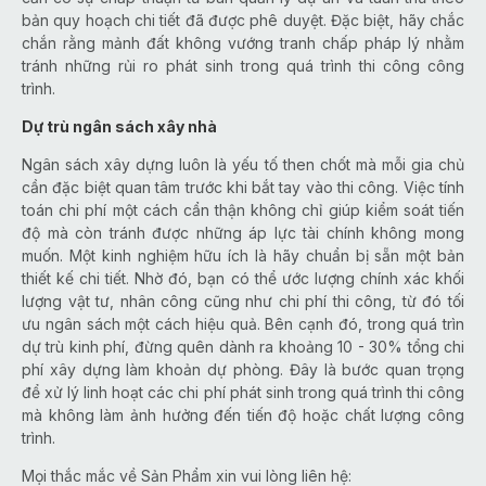
bản quy hoạch chi tiết đã được phê duyệt. Đặc biệt, hãy chắc
chắn rằng mảnh đất không vướng tranh chấp pháp lý nhằm
tránh những rủi ro phát sinh trong quá trình thi công công
trình.
Dự trù ngân sách xây nhà
Ngân sách xây dựng luôn là yếu tố then chốt mà mỗi gia chủ
cần đặc biệt quan tâm trước khi bắt tay vào thi công. Việc tính
toán chi phí một cách cẩn thận không chỉ giúp kiểm soát tiến
độ mà còn tránh được những áp lực tài chính không mong
muốn. Một kinh nghiệm hữu ích là hãy chuẩn bị sẵn một bản
thiết kế chi tiết. Nhờ đó, bạn có thể ước lượng chính xác khối
lượng vật tư, nhân công cũng như chi phí thi công, từ đó tối
ưu ngân sách một cách hiệu quả. Bên cạnh đó, trong quá trìn
dự trù kinh phí, đừng quên dành ra khoảng 10 - 30% tổng chi
phí xây dựng làm khoản dự phòng. Đây là bước quan trọng
để xử lý linh hoạt các chi phí phát sinh trong quá trình thi công
mà không làm ảnh hưởng đến tiến độ hoặc chất lượng công
trình.
Mọi thắc mắc về Sản Phẩm xin vui lòng liên hệ: