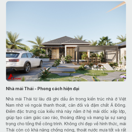
Nhà mái Thái - Phong cách hiện đại
Nhà mái Thái từ lâu đã ghi dấu ấn trong kiến trúc nhà ở Việt
Nam nhờ vẻ ngoài thanh thoát, cân đối và đậm chất Á Đông.
Điểm đặc trưng của kiểu nhà này nằm ở hệ mái dốc xếp lớp,
giúp tạo cảm giác cao ráo, thoáng đãng và mang lại sự sang
trọng cho tổng thể công trình. Không chỉ đẹp về hình thức, mái
Thái còn có khả năng chống nóng, thoát nước mưa tốt và rất