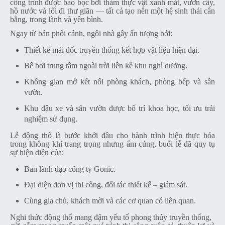
công trình được bao bọc bởi thảm thực vật xanh mát, vườn cây,
hồ nước và lối đi thư giãn — tất cả tạo nên một hệ sinh thái cân
bằng, trong lành và yên bình.
Ngay từ bản phối cảnh, ngôi nhà gây ấn tượng bởi:
Thiết kế mái dốc truyền thống kết hợp vật liệu hiện đại.
Bể bơi trung tâm ngoài trời liền kề khu nghỉ dưỡng.
Không gian mở kết nối phòng khách, phòng bếp và sân
vườn.
Khu đậu xe và sân vườn được bố trí khoa học, tối ưu trải
nghiệm sử dụng.
Lễ động thổ là bước khởi đầu cho hành trình hiện thực hóa
trong không khí trang trọng nhưng ấm cúng, buổi lễ đã quy tụ
sự hiện diện của:
Ban lãnh đạo công ty Gonic.
Đại diện đơn vị thi công, đối tác thiết kế – giám sát.
Cùng gia chủ, khách mời và các cơ quan có liên quan.
Nghi thức động thổ mang đậm yếu tố phong thủy truyền thống,