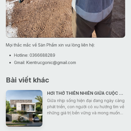
Mọi thắc mắc về Sản Phẩm xin vui lòng liên hệ:
Hotline: 0366688289
Gmail:
Kientrucgonic@gmail.com
Bài viết khác
HƠI THỞ THIÊN NHIÊN GIỮA CUỘC SỐNG HIỆN ĐẠI
Giữa nhịp sống hiện đại đang ngày càng
phát triển, con người có xu hướng tìm về
những giá trị bền vững và mong muốn
sở hữu một không gian sống bình yên,
trong lành. Vì vậy, thiết kế nhà ở gần gũi