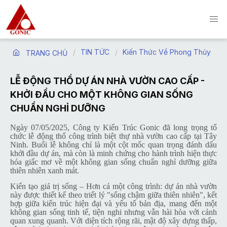
TIN TỨC
Kiến Thức Về Phong Thủy
TRANG CHỦ
LỄ ĐỘNG THỔ DỰ ÁN NHÀ VƯỜN CAO CẤP -
KHỞI ĐẦU CHO MỘT KHÔNG GIAN SỐNG
CHUẨN NGHỈ DƯỠNG
Ngày 07/05/2025, Công ty Kiến Trúc Gonic đã long trọng tổ
chức lễ động thổ công trình biệt thự nhà vườn cao cấp tại Tây
Ninh. Buổi lễ không chỉ là một cột mốc quan trọng đánh dấu
khởi đầu dự án, mà còn là minh chứng cho hành trình hiện thực
hóa giấc mơ về một không gian sống chuẩn nghỉ dưỡng giữa
thiên nhiên xanh mát.
Kiến tạo giá trị sống – Hơn cả một công trình: dự án nhà vườn
này được thiết kế theo triết lý "sống chậm giữa thiên nhiên", kết
hợp giữa kiến trúc hiện đại và yếu tố bản địa, mang đến một
không gian sống tinh tế, tiện nghi nhưng vẫn hài hòa với cảnh
quan xung quanh. Với diện tích rộng rãi, mật độ xây dựng thấp,