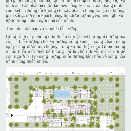
gửi gắm mong muốn một quá trình thi công suôn sẻ, thuận lợi và
bình an. Lời phát biểu từ đại diện công ty Gonic đã khẳng định
cam kết: “Chúng tôi không chỉ xây nhà – chúng tôi tạo ra không
gian sống, nơi mỗi khách hàng tìm được sự an yên, tiện nghi và
tự do trong chính ngôi nhà của mình.”
Tầm nhìn dài hạn và ý nghĩa bền vững
:
Công trình này không đơn thuần là một biệt thự nghỉ dưỡng mà
còn là biểu tượng cho xu hướng sống xanh – sống chậm đang
ngày càng được ưa chuộng trong xã hội hiện đại. Gonic mong
muốn biến mỗi thiết kế không chỉ là chốn đi về, mà là nơi để
con người tái tạo năng lượng, nuôi dưỡng tâm hồn và sống hòa
mình cùng thiên nhiên.