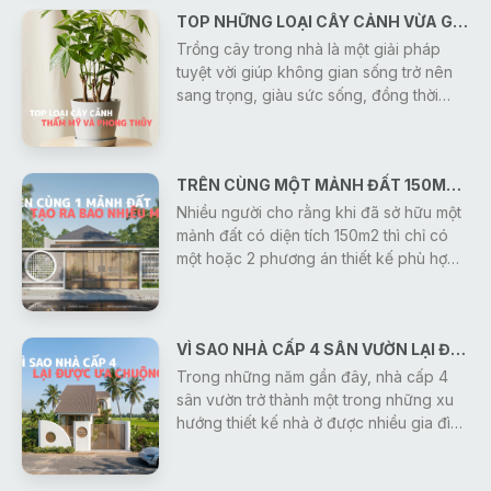
với thiên nhiên đang trở thành xu hướng
TOP NHỮNG LOẠI CÂY CẢNH VỪA GIÚP THANH LỌC KHÔNG KHÍ VỪA MANG Ý NGHĨA PHONG THỦY
được nhiều gia đình lựa chọn. Một ngôi
nhà không chỉ đáp ứng công năng sử
Trồng cây trong nhà là một giải pháp
dụng mà còn là nơi giúp tái tạo năng
tuyệt vời giúp không gian sống trở nên
lượng, cân bằng cảm xúc và mang đến
sang trọng, giàu sức sống, đồng thời
sự thư thái sau mỗi ngày làm việc.
mang lại ý nghĩa phong thủy tốt lành cho
gia chủ. Dưới đây là nhóm cây vừa có
giá trị thẩm mỹ cao, vừa giúp thu hút tài
TRÊN CÙNG MỘT MẢNH ĐẤT 150M2 DIỆN TÍCH SÀN - KIẾN TRÚC SƯ GONIC CÓ THỂ TẠO RA BAO NHIÊU MẪU THIẾT KẾ?
lộc mà bạn có thể tham khảo:
Nhiều người cho rằng khi đã sở hữu một
mảnh đất có diện tích 150m2 thì chỉ có
một hoặc 2 phương án thiết kế phù hợp.
Thực tế, điều đó hoàn toàn không đúng.
Cùng một diện tích đất, nhưng với nhu
cầu sử dụng, ngân sách, phong cách
VÌ SAO NHÀ CẤP 4 SÂN VƯỜN LẠI ĐƯỢC ƯA CHUỘNG NHIỀU HIỆN NAY?
kiến trúc và định hướng sinh hoạt khác
nhau, các kiến trúc sư Gonic có thể tạo
Trong những năm gần đây, nhà cấp 4
ra hàng chục, thậm chí hàng trăm
sân vườn trở thành một trong những xu
phương án thiết kế độc đáo.
hướng thiết kế nhà ở được nhiều gia đình
lựa chọn nhờ sự kết hợp hài hòa giữa
công năng sử dụng và không gian sông