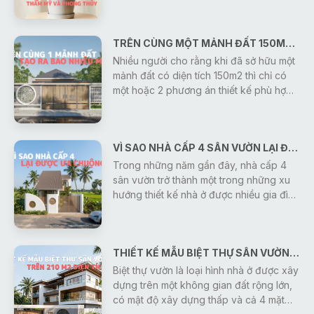
mang lại ý nghĩa phong thủy tốt lành cho
gia chủ. Dưới đây là nhóm cây vừa có
giá trị thẩm mỹ cao, vừa giúp thu hút tài
TRÊN CÙNG MỘT MẢNH ĐẤT 150M2 DIỆN TÍCH SÀN - KIẾN TRÚC SƯ GONIC CÓ THỂ TẠO RA BAO NHIÊU MẪU THIẾT KẾ?
lộc mà bạn có thể tham khảo:
Nhiều người cho rằng khi đã sở hữu một
mảnh đất có diện tích 150m2 thì chỉ có
một hoặc 2 phương án thiết kế phù hợp.
Thực tế, điều đó hoàn toàn không đúng.
Cùng một diện tích đất, nhưng với nhu
cầu sử dụng, ngân sách, phong cách
VÌ SAO NHÀ CẤP 4 SÂN VƯỜN LẠI ĐƯỢC ƯA CHUỘNG NHIỀU HIỆN NAY?
kiến trúc và định hướng sinh hoạt khác
nhau, các kiến trúc sư Gonic có thể tạo
Trong những năm gần đây, nhà cấp 4
ra hàng chục, thậm chí hàng trăm
sân vườn trở thành một trong những xu
phương án thiết kế độc đáo.
hướng thiết kế nhà ở được nhiều gia đình
lựa chọn nhờ sự kết hợp hài hòa giữa
công năng sử dụng và không gian sông
gần gũi với thiên nhiên. Không chỉ mang
THIẾT KẾ MẪU BIỆT THỰ SÂN VƯỜN TRÊN 210 M2 DIỆN TÍCH SÀN
đến cảm giác thoáng đãng, trong lành,
kiểu nhà này còn tạo nên môi trường
Biệt thự vườn là loại hình nhà ở được xây
sống yên tĩnh, giúp các thành viên có
dựng trên một không gian đất rộng lớn,
thể thư giãn và tận hưởng cuộc sống sau
có mật độ xây dựng thấp và cả 4 mặt
những giờ làm việc, học tập căng thẳng.