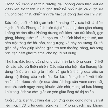
Trong bối cảnh kiến trúc đương đại, phong cách hiện đại đã
vươn lên trở thành xu hướng thiết kế phổ biến và được ưa
chuộng bậc nhất, chiếm lĩnh trái tim của đông đảo gia chỉ Việt.
Đầu tiên, thiết kế tối giản tinh tế nhưng đầy sức hút là điểm
mạnh cốt lõi. Phong cách hiện đại đề cao sự đơn giản nhưng
không hề đơn điệu. Những đường nét kiến trúc dứt khoát, gọn
gàng, không rườm rà, kết hợp với các hình khối mạnh mẽ, tạo
nên một tổng thể hài hòa, sang trọng và đầy ấn tượng. Sự tối
giản này còn giúp không gian trở nên thoáng đãng, mở rộng
hơn, tạo cảm giác thư thái cho người sử dụng.
Thứ hai, đặc trưng của phong cách này là không gian mở, kết
nối sâu sắc với thiên nhiên. Các mẫu nhà hiện đại thường tận
dụng tối đa ánh sáng tự nhiên và gió trời thông qua việc sử
dụng hệ thống cửa kính lớn. Sự kết nối mạnh mẽ với thiên
nhiên còn được thể hiện qua việc tích hợp sân vườn xanh mát,
các tiểu cảnh ngay trong khuôn viên nhà, mang lại bầu không
khí trong lành và cảm giác an yên giữa lòng đô thị ồn ào.
Cuối cùng, kiến trúc hiện đại luôn ứng dụng công nghệ và vật
liệu mới, hướng tới cuộc sống xanh. Phong cách này không