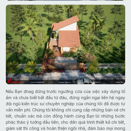
Nếu Bạn đnag đứng trước ngưỡng cửa của việc xây dựng tổ
ấm và chưa biết bắt đầu từ đâu, đừng ngần ngại liên hệ ngay
đội ngũ kiến trúc sư chuyên nghiệp của chúng tôi để được tư
vấn miễn phí. Chúng tôi không chỉ cung cấp những bản vẽ chi
tiết, chuẩn xác mà còn đồng hành cùng Bạn từ những bước
phác thảo ý tưởng đầu tiên, cho đến quá trình thiết kế chi tiết,
giám sát thi công và hoàn thiện ngôi nhà, đảm bảo mọi mong