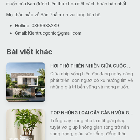
muốn của Bạn được hiện thực hóa một cách hoàn hảo nhất.
Mọi thắc mắc về Sản Phẩm xin vui lòng liên hệ:
Hotline: 0366688289
Gmail:
Kientrucgonic@gmail.com
Bài viết khác
HƠI THỞ THIÊN NHIÊN GIỮA CUỘC SỐNG HIỆN ĐẠI
Giữa nhịp sống hiện đại đang ngày càng
phát triển, con người có xu hướng tìm về
những giá trị bền vững và mong muốn
sở hữu một không gian sống bình yên,
trong lành. Vì vậy, thiết kế nhà ở gần gũi
với thiên nhiên đang trở thành xu hướng
TOP NHỮNG LOẠI CÂY CẢNH VỪA GIÚP THANH LỌC KHÔNG KHÍ VỪA MANG Ý NGHĨA PHONG THỦY
được nhiều gia đình lựa chọn. Một ngôi
nhà không chỉ đáp ứng công năng sử
Trồng cây trong nhà là một giải pháp
dụng mà còn là nơi giúp tái tạo năng
tuyệt vời giúp không gian sống trở nên
lượng, cân bằng cảm xúc và mang đến
sang trọng, giàu sức sống, đồng thời
sự thư thái sau mỗi ngày làm việc.