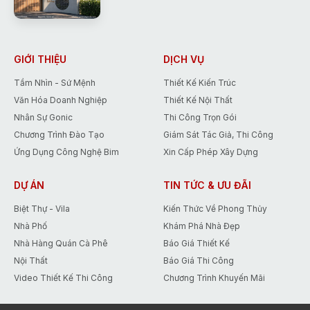
đều tiếp xúc trực tiếp với cảnh quan
thiên nhiên. Điểm đặc trưng nhất của mô
hình này là sự hài hòa tuyệt đối giữa
công trình kiến trúc và hệ sinh thái xung
quanh bao gồm cây xanh, tiểu cảnh,
GIỚI THIỆU
DỊCH VỤ
thảm cỏ, hồ cá hoặc bể bơi. Khi được
Tầm Nhìn - Sứ Mệnh
Thiết Kế Kiến Trúc
thiết kế hợp lý, cảnh quan sân vườn
Văn Hóa Doanh Nghiệp
Thiết Kế Nội Thất
không chỉ tăng giá trị thẩm mỹ mà còn
cải thiện chất lượng
Nhân Sự Gonic
Thi Công Trọn Gói
Chương Trình Đào Tạo
Giám Sát Tác Giả, Thi Công
Ứng Dụng Công Nghệ Bim
Xin Cấp Phép Xây Dựng
DỰ ÁN
TIN TỨC & ƯU ĐÃI
Biệt Thự - Vila
Kiến Thức Về Phong Thủy
Nhà Phố
Khám Phá Nhà Đẹp
Nhà Hàng Quán Cà Phê
Báo Giá Thiết Kế
Nội Thất
Báo Giá Thi Công
Video Thiết Kế Thi Công
Chương Trình Khuyến Mãi