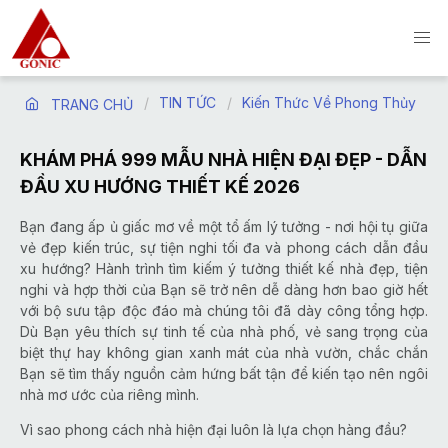
TIN TỨC
Kiến Thức Về Phong Thủy
TRANG CHỦ
KHÁM PHÁ 999 MẪU NHÀ HIỆN ĐẠI ĐẸP - DẪN
ĐẦU XU HƯỚNG THIẾT KẾ 2026
Bạn đang ấp ủ giấc mơ về một tổ ấm lý tưởng - nơi hội tụ giữa
vẻ đẹp kiến trúc, sự tiện nghi tối đa và phong cách dẫn đầu
xu hướng? Hành trình tìm kiếm ý tưởng thiết kế nhà đẹp, tiện
nghi và hợp thời của Bạn sẽ trở nên dễ dàng hơn bao giờ hết
với bộ sưu tập độc đáo mà chúng tôi đã dày công tổng hợp.
Dù Bạn yêu thích sự tinh tế của nhà phố, vẻ sang trọng của
biệt thự hay không gian xanh mát của nhà vườn, chắc chắn
Bạn sẽ tìm thấy nguồn cảm hứng bất tận để kiến tạo nên ngôi
nhà mơ ước của riêng mình.
Vì sao phong cách nhà hiện đại luôn là lựa chọn hàng đầu?