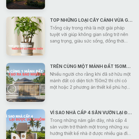
sở hữu một không gian sống bình yên,
trong lành. Vì vậy, thiết kế nhà ở gần gũi
với thiên nhiên đang trở thành xu hướng
TOP NHỮNG LOẠI CÂY CẢNH VỪA GIÚP THANH LỌC KHÔNG KHÍ VỪA MANG Ý NGHĨA PHONG THỦY
được nhiều gia đình lựa chọn. Một ngôi
nhà không chỉ đáp ứng công năng sử
Trồng cây trong nhà là một giải pháp
dụng mà còn là nơi giúp tái tạo năng
tuyệt vời giúp không gian sống trở nên
lượng, cân bằng cảm xúc và mang đến
sang trọng, giàu sức sống, đồng thời
sự thư thái sau mỗi ngày làm việc.
mang lại ý nghĩa phong thủy tốt lành cho
gia chủ. Dưới đây là nhóm cây vừa có
giá trị thẩm mỹ cao, vừa giúp thu hút tài
TRÊN CÙNG MỘT MẢNH ĐẤT 150M2 DIỆN TÍCH SÀN - KIẾN TRÚC SƯ GONIC CÓ THỂ TẠO RA BAO NHIÊU MẪU THIẾT KẾ?
lộc mà bạn có thể tham khảo:
Nhiều người cho rằng khi đã sở hữu một
mảnh đất có diện tích 150m2 thì chỉ có
một hoặc 2 phương án thiết kế phù hợp.
Thực tế, điều đó hoàn toàn không đúng.
Cùng một diện tích đất, nhưng với nhu
cầu sử dụng, ngân sách, phong cách
VÌ SAO NHÀ CẤP 4 SÂN VƯỜN LẠI ĐƯỢC ƯA CHUỘNG NHIỀU HIỆN NAY?
kiến trúc và định hướng sinh hoạt khác
nhau, các kiến trúc sư Gonic có thể tạo
Trong những năm gần đây, nhà cấp 4
ra hàng chục, thậm chí hàng trăm
sân vườn trở thành một trong những xu
phương án thiết kế độc đáo.
hướng thiết kế nhà ở được nhiều gia đình