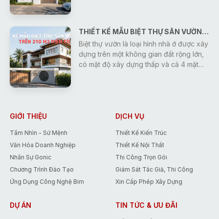
lựa chọn nhờ sự kết hợp hài hòa giữa
công năng sử dụng và không gian sông
gần gũi với thiên nhiên. Không chỉ mang
THIẾT KẾ MẪU BIỆT THỰ SÂN VƯỜN TRÊN 210 M2 DIỆN TÍCH SÀN
đến cảm giác thoáng đãng, trong lành,
kiểu nhà này còn tạo nên môi trường
Biệt thự vườn là loại hình nhà ở được xây
sống yên tĩnh, giúp các thành viên có
dựng trên một không gian đất rộng lớn,
thể thư giãn và tận hưởng cuộc sống sau
có mật độ xây dựng thấp và cả 4 mặt
những giờ làm việc, học tập căng thẳng.
đều tiếp xúc trực tiếp với cảnh quan
thiên nhiên. Điểm đặc trưng nhất của mô
hình này là sự hài hòa tuyệt đối giữa
công trình kiến trúc và hệ sinh thái xung
quanh bao gồm cây xanh, tiểu cảnh,
GIỚI THIỆU
DỊCH VỤ
thảm cỏ, hồ cá hoặc bể bơi. Khi được
Tầm Nhìn - Sứ Mệnh
Thiết Kế Kiến Trúc
thiết kế hợp lý, cảnh quan sân vườn
Văn Hóa Doanh Nghiệp
Thiết Kế Nội Thất
không chỉ tăng giá trị thẩm mỹ mà còn
cải thiện chất lượng
Nhân Sự Gonic
Thi Công Trọn Gói
Chương Trình Đào Tạo
Giám Sát Tác Giả, Thi Công
Ứng Dụng Công Nghệ Bim
Xin Cấp Phép Xây Dựng
DỰ ÁN
TIN TỨC & ƯU ĐÃI