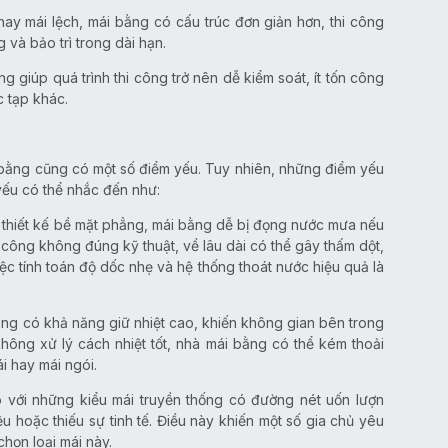
 hay mái lệch, mái bằng có cấu trúc đơn giản hơn, thi công
 và bảo trì trong dài hạn.
ng giúp quá trình thi công trở nên dễ kiểm soát, ít tốn công
c tạp khác.
bằng cũng có một số điểm yếu. Tuy nhiên, những điểm yếu
yếu có thể nhắc đến như:
 thiết kế bề mặt phẳng, mái bằng dễ bị đọng nước mưa nếu
 công không đúng kỹ thuật, về lâu dài có thể gây thấm dột,
iệc tính toán độ dốc nhẹ và hệ thống thoát nước hiệu quả là
tông có khả năng giữ nhiệt cao, khiến không gian bên trong
ông xử lý cách nhiệt tốt, nhà mái bằng có thể kém thoải
i hay mái ngói.
o với những kiểu mái truyền thống có đường nét uốn lượn
u hoặc thiếu sự tinh tế. Điều này khiến một số gia chủ yêu
họn loại mái này.