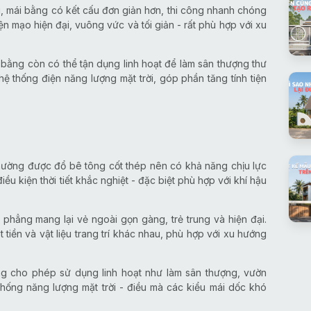
g, mái bằng có kết cấu đơn giản hơn, thi công nhanh chóng
iện mạo hiện đại, vuông vức và tối giản - rất phù hợp với xu
bằng còn có thể tận dụng linh hoạt để làm sân thượng thư
hệ thống điện năng lượng mặt trời, góp phần tăng tính tiện
hường được đổ bê tông cốt thép nên có khả năng chịu lực
ều kiện thời tiết khắc nghiệt - đặc biệt phù hợp với khí hậu
ái phẳng mang lại vẻ ngoài gọn gàng, trẻ trung và hiện đại.
 tiền và vật liệu trang trí khác nhau, phù hợp với xu hướng
ng cho phép sử dụng linh hoạt như làm sân thượng, vườn
 thống năng lượng mặt trời - điều mà các kiểu mái dốc khó