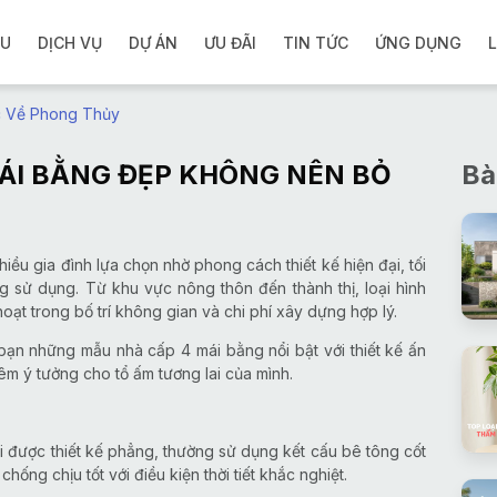
ỆU
DỊCH VỤ
DỰ ÁN
ƯU ĐÃI
TIN TỨC
ỨNG DỤNG
L
c Về Phong Thủy
ÁI BẰNG ĐẸP KHÔNG NÊN BỎ
Bà
u gia đình lựa chọn nhờ phong cách thiết kế hiện đại, tối
sử dụng. Từ khu vực nông thôn đến thành thị, loại hình
ạt trong bố trí không gian và chi phí xây dựng hợp lý.
n bạn những mẫu nhà cấp 4 mái bằng nổi bật với thiết kế ấn
êm ý tưởng cho tổ ấm tương lai của mình.
 được thiết kế phẳng, thường sử dụng kết cấu bê tông cốt
ng chịu tốt với điều kiện thời tiết khắc nghiệt.