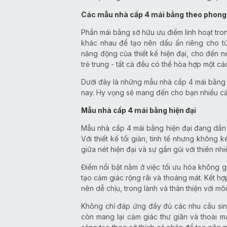
Các mẫu nhà cấp 4 mái bằng theo phong 
Phần mái bằng sở hữu ưu điểm linh hoạt tron
khác nhau để tạo nên dấu ấn riêng cho từn
năng động của thiết kế hiện đại, cho đến 
trẻ trung - tất cả đều có thể hòa hợp một cá
Dưới đây là những mẫu nhà cấp 4 mái bằng t
nay. Hy vọng sẽ mang đến cho bạn nhiều cảm
Mẫu nhà cấp 4 mái bằng hiện đại
Mẫu nhà cấp 4 mái bằng hiện đại đang dần k
Với thiết kế tối giản, tinh tế nhưng không
giữa nét hiện đại và sự gần gũi với thiên nhi
Điểm nổi bật nằm ở việc tối ưu hóa không g
tạo cảm giác rộng rãi và thoáng mát. Kết hợ
nên dễ chịu, trong lành và thân thiện với môi
Không chỉ đáp ứng đầy đủ các nhu cầu sinh
còn mang lại cảm giác thư giãn và thoải má