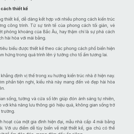
cách thiết kế
g thiết kế, dễ dàng kết hợp với nhiều phong cách kiến trúc
g công trình. Từ sự tinh tế của phong cách tối giản, vẻ
nét phóng khoáng của Bắc Âu, hay thậm chí là sự phá cách
ch hài hòa với mái bằng.
iêu biểu được thiết kế theo các phong cách phổ biến hiện
 hứng trong quá trình lên ý tưởng cho tổ ấm tương lai.
hẳng định vị thế trong xu hướng kiến trúc nhà ở hiện nay.
 kém phần tiện nghi, kiểu nhà này mang đến vẻ đẹp hài hòa
ên.
ian sống, tường và cửa sổ lớn giúp đón ánh sáng tự nhiên,
p với khả năng lưu thông gió hiệu quả, không gian sống trở
 trường.
 hoạt của một gia đình hiện đại, mẫu nhà cấp 4 mái bằng
i. Với ưu điểm dễ tùy biến về mặt thiết kế, gia chủ có thể