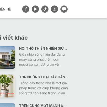
IÊN HỆ
i viết khác
HƠI THỞ THIÊN NHIÊN GIỮA CUỘC SỐNG HIỆN ĐẠI
Giữa nhịp sống hiện đại đang
ngày càng phát triển, con
người có xu hướng tìm về
những giá trị bền vững và
mong muốn sở hữu một không
TOP NHỮNG LOẠI CÂY CẢNH VỪA GIÚP THANH LỌC KHÔNG KHÍ VỪA MANG Ý NGHĨA PHONG THỦY
gian sống bình yên, trong lành.
Trồng cây trong nhà là một giải
Vì vậy, thiết kế nhà ở gần gũi
pháp tuyệt vời giúp không gian
với thiên nhiên đang trở thành
sống trở nên sang trọng, giàu
xu hướng được nhiều gia đình
sức sống, đồng thời mang lại ý
lựa chọn. Một ngôi nhà không
nghĩa phong thủy tốt lành cho
chỉ đáp ứng công năng sử
TRÊN CÙNG MỘT MẢNH ĐẤT 150M2 DIỆN TÍCH SÀN - KIẾN TRÚC SƯ GONIC CÓ THỂ TẠO RA BAO NHIÊU MẪU THIẾT KẾ?