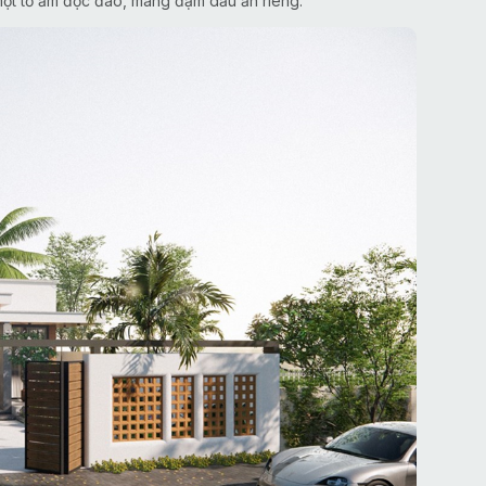
một tổ ấm độc đáo, mang đậm dấu ấn riêng.