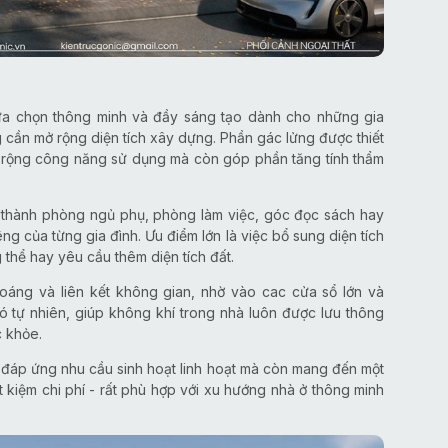
ựa chọn thông minh và đầy sáng tạo dành cho những gia
cần mở rộng diện tích xây dựng. Phần gác lửng được thiết
ở rộng công năng sử dụng mà còn góp phần tăng tính thẩm
rí thành phòng ngủ phụ, phòng làm việc, góc đọc sách hay
êng của từng gia đình. Ưu điểm lớn là việc bổ sung diện tích
thể hay yêu cầu thêm diện tích đất.
hoáng và liên kết không gian, nhờ vào cac cửa sổ lớn và
ó tự nhiên, giúp không khí trong nhà luôn được lưu thông
c khỏe.
đáp ứng nhu cầu sinh hoạt linh hoạt mà còn mang đến một
t kiệm chi phí - rất phù hợp với xu hướng nhà ở thông minh