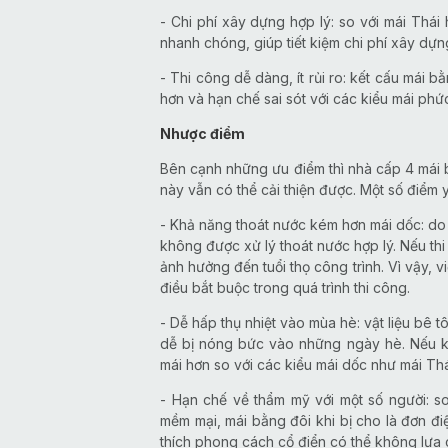
- Chi phí xây dựng hợp lý: so với mái Thái
nhanh chóng, giúp tiết kiệm chi phí xây dựng
- Thi công dễ dàng, ít rủi ro: kết cấu mái bằ
hơn và hạn chế sai sót với các kiểu mái phứ
Nhược điểm
Bên cạnh những ưu điểm thì nhà cấp 4 mái 
này vẫn có thể cải thiện được. Một số điểm 
- Khả năng thoát nước kém hơn mái dốc: do
không được xử lý thoát nước hợp lý. Nếu thi
ảnh hưởng đến tuổi thọ công trình. Vì vậy, v
điều bắt buộc trong quá trình thi công.
- Dễ hấp thụ nhiệt vào mùa hè: vật liệu bê 
dễ bị nóng bức vào những ngày hè. Nếu kh
mái hơn so với các kiểu mái dốc như mái Thá
- Hạn chế về thẩm mỹ với một số người: s
mềm mại, mái bằng đôi khi bị cho là đơn điệ
thích phong cách cổ điển có thể không lựa c