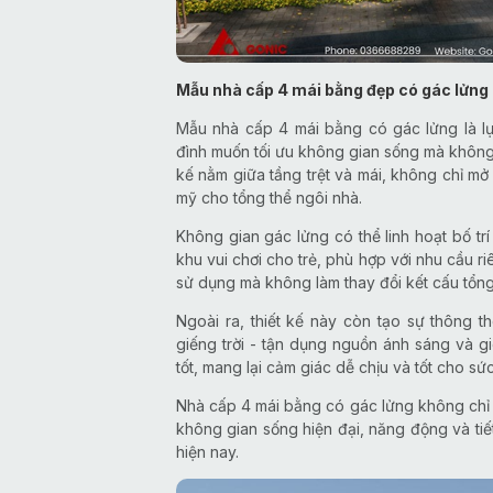
Mẫu nhà cấp 4 mái bằng đẹp có gác lửng
Mẫu nhà cấp 4 mái bằng có gác lửng là l
đình muốn tối ưu không gian sống mà không 
kế nằm giữa tầng trệt và mái, không chỉ m
mỹ cho tổng thể ngôi nhà.
Không gian gác lửng có thể linh hoạt bố t
khu vui chơi cho trẻ, phù hợp với nhu cầu ri
sử dụng mà không làm thay đổi kết cấu tổng 
Ngoài ra, thiết kế này còn tạo sự thông t
giếng trời - tận dụng nguồn ánh sáng và gi
tốt, mang lại cảm giác dễ chịu và tốt cho sứ
Nhà cấp 4 mái bằng có gác lửng không chỉ 
không gian sống hiện đại, năng động và tiế
hiện nay.