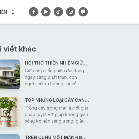
IÊN HỆ
i viết khác
HƠI THỞ THIÊN NHIÊN GIỮA CUỘC SỐNG HIỆN ĐẠI
Giữa nhịp sống hiện đại đang
ngày càng phát triển, con
người có xu hướng tìm về
những giá trị bền vững và
mong muốn sở hữu một không
TOP NHỮNG LOẠI CÂY CẢNH VỪA GIÚP THANH LỌC KHÔNG KHÍ VỪA MANG Ý NGHĨA PHONG THỦY
gian sống bình yên, trong lành.
Trồng cây trong nhà là một giải
Vì vậy, thiết kế nhà ở gần gũi
pháp tuyệt vời giúp không gian
với thiên nhiên đang trở thành
sống trở nên sang trọng, giàu
xu hướng được nhiều gia đình
sức sống, đồng thời mang lại ý
lựa chọn. Một ngôi nhà không
nghĩa phong thủy tốt lành cho
chỉ đáp ứng công năng sử
TRÊN CÙNG MỘT MẢNH ĐẤT 150M2 DIỆN TÍCH SÀN - KIẾN TRÚC SƯ GONIC CÓ THỂ TẠO RA BAO NHIÊU MẪU THIẾT KẾ?