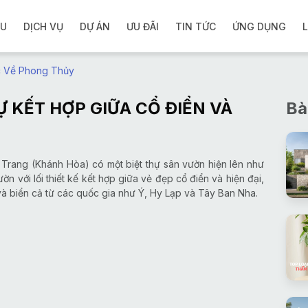
ỆU
DỊCH VỤ
DỰ ÁN
ƯU ĐÃI
TIN TỨC
ỨNG DỤNG
L
c Về Phong Thủy
Ự KẾT HỢP GIỮA CỔ ĐIỂN VÀ
Bà
Trang (Khánh Hòa) có một biệt thự sân vườn hiện lên như
ờn với lối thiết kế kết hợp giữa vẻ đẹp cổ điển và hiện đại,
à biển cả từ các quốc gia như Ý, Hy Lạp và Tây Ban Nha.