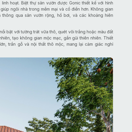
 linh hoạt. Biệt thự sân vườn được Gonic thiết kế với hình
iá giúp ngôi nhà trong mềm mại và cổ điển hơn. Không gian
ên thông qua sân vườn rộng, hồ bơi, và các khoảng hiên
ổi bật với tường trát vữa thô, quét vôi trắng hoặc màu đất
hiên, tạo không gian mộc mạc, gần gũi thiên nhiên. Thiết
n, trần gỗ và nội thất thô mộc, mang lại cảm giác nghỉ