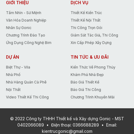
nhất trong tháng 5 giúp các Bạn tiết
GIỚI THIỆU
DỊCH VỤ
kiệm tới 15% chi phí thiết kế.
Tầm Nhìn - Sứ Mệnh
Thiết Kế Kiến Trúc
Văn Hóa Doanh Nghiệp
Thiết Kế Nội Thất
Nhân Sự Gonic
Thi Công Trọn Gói
Chương Trình Đào Tạo
Giám Sát Tác Giả, Thi Công
Ứng Dụng Công Nghệ Bim
Xin Cấp Phép Xây Dựng
DỰ ÁN
TIN TỨC & ƯU ĐÃI
Biệt Thự - Vila
Kiến Thức Về Phong Thủy
Nhà Phố
Khám Phá Nhà Đẹp
Nhà Hàng Quán Cà Phê
Báo Giá Thiết Kế
Nội Thất
Báo Giá Thi Công
Video Thiết Kế Thi Công
Chương Trình Khuyến Mãi
© 2022 Công ty THHH Thiết kế và Xây dựng Gonic - MST
0402066089
•
Điện thoại:
0366688289
•
Email:
kientrucgonic@gmail.com