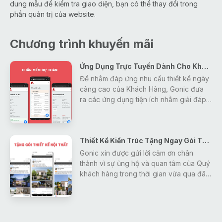
dung mẫu để kiểm tra giao diện, bạn có thể thay đổi trong
phần quản trị của website.
Chương trình khuyến mãi
Ứng Dụng Trực Tuyến Dành Cho Khách Hàng
Để nhằm đáp ứng nhu cầu thiết kế ngày
càng cao của Khách Hàng, Gonic đưa
ra các ứng dụng tiện ích nhằm giải đáp
mọi thắc mắc, tra cứu các thông tin về
thiết kế - xây dựng - phong thủy một
cách nhanh nhất và hiệu quả nhất cho
Thiết Kế Kiến Trúc Tặng Ngay Gói Thiết Kế Nội Thất
khách hàng.
Gonic xin được gửi lời cảm ơn chân
thành vì sự ủng hộ và quan tâm của Quý
khách hàng trong thời gian vừa qua đã
tạo động lực giúp Gonic ngày càng
hoàn thiện và phát triển hơn.
Để đáp lại những tình cảm đó, Gonic
đưa ra chương trình khuyến mãi duy