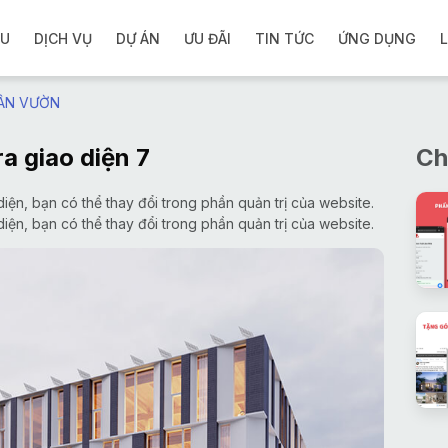
ỆU
DỊCH VỤ
DỰ ÁN
ƯU ĐÃI
TIN TỨC
ỨNG DỤNG
L
ÂN VƯỜN
ra giao diện 7
Ch
iện, bạn có thể thay đổi trong phần quản trị của website.
iện, bạn có thể thay đổi trong phần quản trị của website.