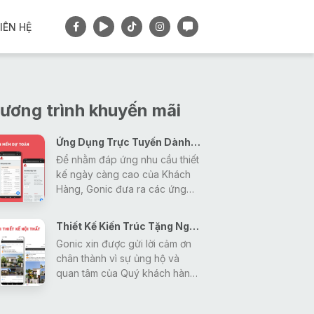
IÊN HỆ
ương trình khuyến mãi
Ứng Dụng Trực Tuyến Dành Cho Khách Hàng
Để nhằm đáp ứng nhu cầu thiết
kế ngày càng cao của Khách
Hàng, Gonic đưa ra các ứng
dụng tiện ích nhằm giải đáp mọi
thắc mắc, tra cứu các thông tin
Thiết Kế Kiến Trúc Tặng Ngay Gói Thiết Kế Nội Thất
về thiết kế - xây dựng - phong
Gonic xin được gửi lời cảm ơn
thủy một cách nhanh nhất và
chân thành vì sự ủng hộ và
hiệu quả nhất cho khách hàng.
quan tâm của Quý khách hàng
trong thời gian vừa qua đã tạo
động lực giúp Gonic ngày càng