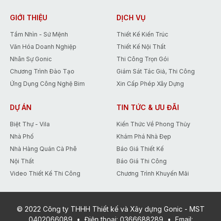
đưa ra chương trình khuyến mãi duy
nhất trong tháng 5 giúp các Bạn tiết
GIỚI THIỆU
DỊCH VỤ
kiệm tới 15% chi phí thiết kế.
Tầm Nhìn - Sứ Mệnh
Thiết Kế Kiến Trúc
Văn Hóa Doanh Nghiệp
Thiết Kế Nội Thất
Nhân Sự Gonic
Thi Công Trọn Gói
Chương Trình Đào Tạo
Giám Sát Tác Giả, Thi Công
Ứng Dụng Công Nghệ Bim
Xin Cấp Phép Xây Dựng
DỰ ÁN
TIN TỨC & ƯU ĐÃI
Biệt Thự - Vila
Kiến Thức Về Phong Thủy
Nhà Phố
Khám Phá Nhà Đẹp
Nhà Hàng Quán Cà Phê
Báo Giá Thiết Kế
Nội Thất
Báo Giá Thi Công
Video Thiết Kế Thi Công
Chương Trình Khuyến Mãi
© 2022 Công ty THHH Thiết kế và Xây dựng Gonic - MST
0402066089
•
Điện thoại:
0366688289
•
Email: