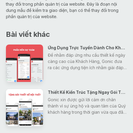
thay đổi trong phần quản trị của website. Đây là đoạn nội
dung mẫu để kiểm tra giao diện, bạn có thể thay đổi trong
phần quản trị của website.
Bài viết khác
Ứng Dụng Trực Tuyến Dành Cho Khách Hàng
Để nhằm đáp ứng nhu cầu thiết kế ngày
càng cao của Khách Hàng, Gonic đưa
ra các ứng dụng tiện ích nhằm giải đáp
mọi thắc mắc, tra cứu các thông tin về
thiết kế - xây dựng - phong thủy một
cách nhanh nhất và hiệu quả nhất cho
Thiết Kế Kiến Trúc Tặng Ngay Gói Thiết Kế Nội Thất
khách hàng.
Gonic xin được gửi lời cảm ơn chân
thành vì sự ủng hộ và quan tâm của Quý
khách hàng trong thời gian vừa qua đã
tạo động lực giúp Gonic ngày càng
hoàn thiện và phát triển hơn.
Để đáp lại những tình cảm đó, Gonic