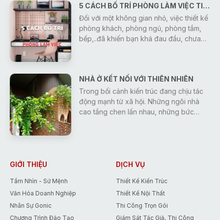
5 CÁCH BỐ TRÍ PHÒNG LÀM VIỆC TIẾT KIỆM DIỆN TÍCH ĐẦY HIỆU QUẢ
thích nhất 2022.
Đối với một không gian nhỏ, việc thiết kế
phòng khách, phòng ngủ, phòng tắm,
bếp,..đã khiến bạn khá đau đầu, chưa
nhắc đến thiết kế thêm phòng làm việc.
Nhưng bạn đừng lo, hãy cùng Gonic
khám phá 5 cách bố trí phòng làm việc
NHÀ Ở KẾT NỐI VỚI THIÊN NHIÊN
vừa tiết kiệm diện tích mà vẫn làm việc
hiệu quả.
Trong bối cảnh kiến trúc đang chịu tác
động mạnh từ xã hội. Những ngôi nhà
cao tầng chen lấn nhau, những bức
tường betong nối những hàng rào thép.
Giữa dòng thành phố cần lắm những
khoảng không gian xanh. Thật tuyệt vời
khi giữa chốn bộn bề của xã hội, ta lại
trở về với một khoảng "xanh" trong tổ
GIỚI THIỆU
DỊCH VỤ
cấm của mình.
Tầm Nhìn - Sứ Mệnh
Thiết Kế Kiến Trúc
Văn Hóa Doanh Nghiệp
Thiết Kế Nội Thất
Nhân Sự Gonic
Thi Công Trọn Gói
Chương Trình Đào Tạo
Giám Sát Tác Giả, Thi Công