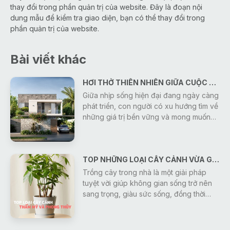
thay đổi trong phần quản trị của website. Đây là đoạn nội
dung mẫu để kiểm tra giao diện, bạn có thể thay đổi trong
phần quản trị của website.
Bài viết khác
HƠI THỞ THIÊN NHIÊN GIỮA CUỘC SỐNG HIỆN ĐẠI
Giữa nhịp sống hiện đại đang ngày càng
phát triển, con người có xu hướng tìm về
những giá trị bền vững và mong muốn
sở hữu một không gian sống bình yên,
trong lành. Vì vậy, thiết kế nhà ở gần gũi
với thiên nhiên đang trở thành xu hướng
TOP NHỮNG LOẠI CÂY CẢNH VỪA GIÚP THANH LỌC KHÔNG KHÍ VỪA MANG Ý NGHĨA PHONG THỦY
được nhiều gia đình lựa chọn. Một ngôi
nhà không chỉ đáp ứng công năng sử
Trồng cây trong nhà là một giải pháp
dụng mà còn là nơi giúp tái tạo năng
tuyệt vời giúp không gian sống trở nên
lượng, cân bằng cảm xúc và mang đến
sang trọng, giàu sức sống, đồng thời
sự thư thái sau mỗi ngày làm việc.
mang lại ý nghĩa phong thủy tốt lành cho
gia chủ. Dưới đây là nhóm cây vừa có
giá trị thẩm mỹ cao, vừa giúp thu hút tài