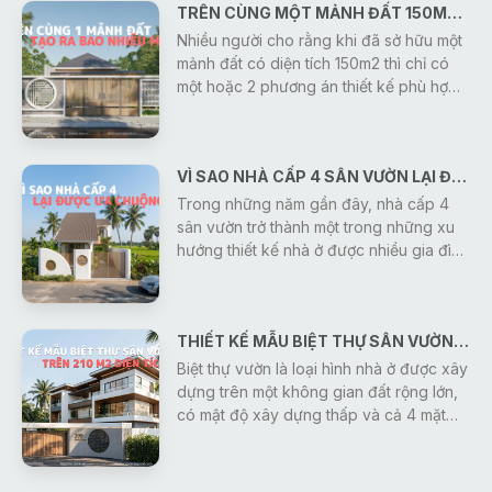
TRÊN CÙNG MỘT MẢNH ĐẤT 150M2 DIỆN TÍCH SÀN - KIẾN TRÚC SƯ GONIC CÓ THỂ TẠO RA BAO NHIÊU MẪU THIẾT KẾ?
lộc mà bạn có thể tham khảo:
Nhiều người cho rằng khi đã sở hữu một
mảnh đất có diện tích 150m2 thì chỉ có
một hoặc 2 phương án thiết kế phù hợp.
Thực tế, điều đó hoàn toàn không đúng.
Cùng một diện tích đất, nhưng với nhu
cầu sử dụng, ngân sách, phong cách
VÌ SAO NHÀ CẤP 4 SÂN VƯỜN LẠI ĐƯỢC ƯA CHUỘNG NHIỀU HIỆN NAY?
kiến trúc và định hướng sinh hoạt khác
nhau, các kiến trúc sư Gonic có thể tạo
Trong những năm gần đây, nhà cấp 4
ra hàng chục, thậm chí hàng trăm
sân vườn trở thành một trong những xu
phương án thiết kế độc đáo.
hướng thiết kế nhà ở được nhiều gia đình
lựa chọn nhờ sự kết hợp hài hòa giữa
công năng sử dụng và không gian sông
gần gũi với thiên nhiên. Không chỉ mang
THIẾT KẾ MẪU BIỆT THỰ SÂN VƯỜN TRÊN 210 M2 DIỆN TÍCH SÀN
đến cảm giác thoáng đãng, trong lành,
kiểu nhà này còn tạo nên môi trường
Biệt thự vườn là loại hình nhà ở được xây
sống yên tĩnh, giúp các thành viên có
dựng trên một không gian đất rộng lớn,
thể thư giãn và tận hưởng cuộc sống sau
có mật độ xây dựng thấp và cả 4 mặt
những giờ làm việc, học tập căng thẳng.
đều tiếp xúc trực tiếp với cảnh quan
thiên nhiên. Điểm đặc trưng nhất của mô
hình này là sự hài hòa tuyệt đối giữa