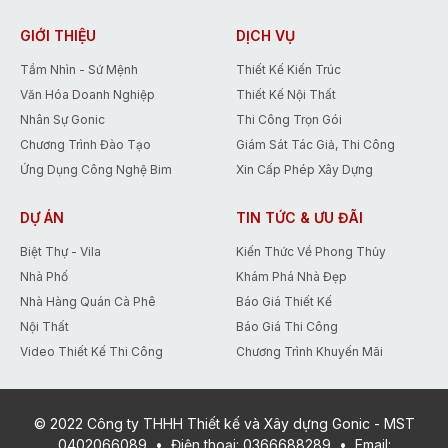
công trình kiến trúc và hệ sinh thái xung
quanh bao gồm cây xanh, tiểu cảnh,
GIỚI THIỆU
DỊCH VỤ
thảm cỏ, hồ cá hoặc bể bơi. Khi được
Tầm Nhìn - Sứ Mệnh
Thiết Kế Kiến Trúc
thiết kế hợp lý, cảnh quan sân vườn
Văn Hóa Doanh Nghiệp
Thiết Kế Nội Thất
không chỉ tăng giá trị thẩm mỹ mà còn
cải thiện chất lượng
Nhân Sự Gonic
Thi Công Trọn Gói
Chương Trình Đào Tạo
Giám Sát Tác Giả, Thi Công
Ứng Dụng Công Nghệ Bim
Xin Cấp Phép Xây Dựng
DỰ ÁN
TIN TỨC & ƯU ĐÃI
Biệt Thự - Vila
Kiến Thức Về Phong Thủy
Nhà Phố
Khám Phá Nhà Đẹp
Nhà Hàng Quán Cà Phê
Báo Giá Thiết Kế
Nội Thất
Báo Giá Thi Công
Video Thiết Kế Thi Công
Chương Trình Khuyến Mãi
© 2022 Công ty THHH Thiết kế và Xây dựng Gonic - MST
0402066089
•
Điện thoại:
0366688289
•
Email: