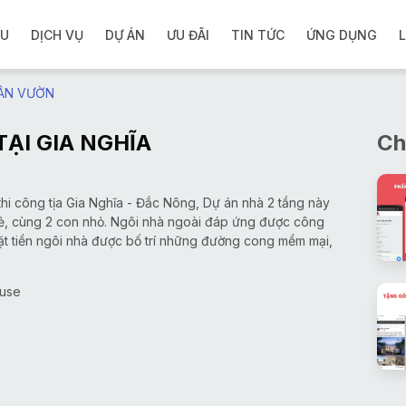
ỆU
DỊCH VỤ
DỰ ÁN
ƯU ĐÃI
TIN TỨC
ỨNG DỤNG
L
ÂN VƯỜN
ẠI GIA NGHĨA
Ch
thi công tịa Gia Nghĩa - Đắc Nông, Dự án nhà 2 tầng này
ẻ, cùng 2 con nhỏ. Ngôi nhà ngoài đáp ứng được công
mặt tiền ngôi nhà được bố trí những đường cong mềm mại,
ouse