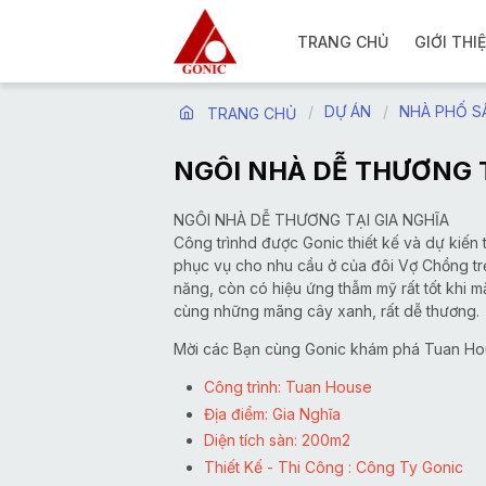
TRANG CHỦ
GIỚI THI
DỰ ÁN
NHÀ PHỐ S
TRANG CHỦ
NGÔI NHÀ DỄ THƯƠNG T
NGÔI NHÀ DỄ THƯƠNG TẠI GIA NGHĨA
Công trìnhd được Gonic thiết kế và dự kiến 
phục vụ cho nhu cầu ở của đôi Vợ Chồng tr
năng, còn có hiệu ứng thẫm mỹ rất tốt khi 
cùng những mãng cây xanh, rất dễ thương.
Mời các Bạn cùng Gonic khám phá Tuan H
Công trình: Tuan House
Địa điểm: Gia Nghĩa
Diện tích sàn: 200m2
Thiết Kế - Thi Công : Công Ty Gonic