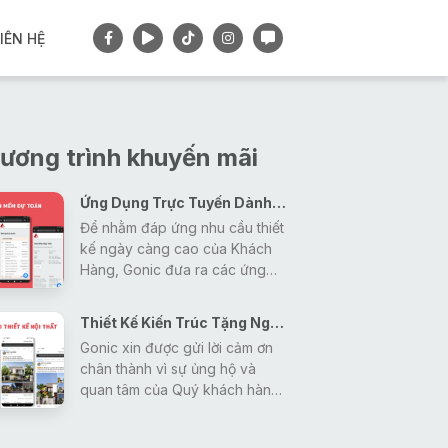
IÊN HỆ
ương trình khuyến mãi
Ứng Dụng Trực Tuyến Dành Cho Khách Hàng
Để nhằm đáp ứng nhu cầu thiết
kế ngày càng cao của Khách
Hàng, Gonic đưa ra các ứng
dụng tiện ích nhằm giải đáp mọi
thắc mắc, tra cứu các thông tin
Thiết Kế Kiến Trúc Tặng Ngay Gói Thiết Kế Nội Thất
về thiết kế - xây dựng - phong
Gonic xin được gửi lời cảm ơn
thủy một cách nhanh nhất và
chân thành vì sự ủng hộ và
hiệu quả nhất cho khách hàng.
quan tâm của Quý khách hàng
trong thời gian vừa qua đã tạo
động lực giúp Gonic ngày càng