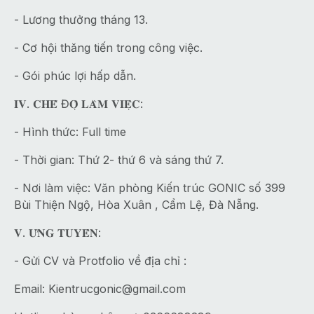
- Lương thưởng tháng 13.
- Cơ hội thăng tiến trong công việc.
- Gói phúc lợi hấp dẫn.
𝐈𝐕. 𝐂𝐇𝐄̂́ Đ𝐎̣̂ 𝐋𝐀̀𝐌 𝐕𝐈𝐄̣̂𝐂:
- Hình thức: Full time
- Thời gian: Thứ 2- thứ 6 và sáng thứ 7.
- Nơi làm việc: Văn phòng Kiến trúc GONIC số 399
Bùi Thiện Ngộ, Hòa Xuân , Cẩm Lệ, Đà Nẵng.
𝐕. 𝐔̛́𝐍𝐆 𝐓𝐔𝐘𝐄̂̉𝐍:
- Gửi CV và Protfolio về địa chỉ :
Email:
Kientrucgonic@gmail.com