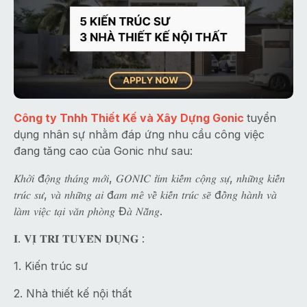
Công ty Tnhh Thiết Kế và Xây Dựng Gonic
tuyển
dụng nhân sự nhằm đáp ứng nhu cầu công việc
đang tăng cao của Gonic như sau:
𝐾ℎ𝑜̛̉𝑖 đ𝑜̣̂𝑛𝑔 𝑡ℎ𝑎́𝑛𝑔 𝑚𝑜̛́𝑖, 𝐺𝑂𝑁𝐼𝐶 𝑡𝑖̀𝑚 𝑘𝑖𝑒̂́𝑚 𝑐𝑜̣̂𝑛𝑔 𝑠𝑢̛̣, 𝑛ℎ𝑢̛̃𝑛𝑔 𝑘𝑖𝑒̂́𝑛
𝑡𝑟𝑢́𝑐 𝑠𝑢̛, 𝑣𝑎̀ 𝑛ℎ𝑢̛̃𝑛𝑔 𝑎𝑖 đ𝑎𝑚 𝑚𝑒̂ 𝑣𝑒̂̀ 𝑘𝑖𝑒̂́𝑛 𝑡𝑟𝑢́𝑐 𝑠𝑒̃ đ𝑜̂̀𝑛𝑔 ℎ𝑎̀𝑛ℎ 𝑣𝑎̀
𝑙𝑎̀𝑚 𝑣𝑖𝑒̣̂𝑐 𝑡𝑎̣𝑖 𝑣𝑎̆𝑛 𝑝ℎ𝑜̀𝑛𝑔 Đ𝑎̀ 𝑁𝑎̆̃𝑛𝑔.
𝐈. 𝐕𝐈̣ 𝐓𝐑𝐈́ 𝐓𝐔𝐘𝐄̂̉𝐍 𝐃𝐔̣𝐍𝐆 :
1. Kiến trúc sư
2. Nhà thiết kế nội thất