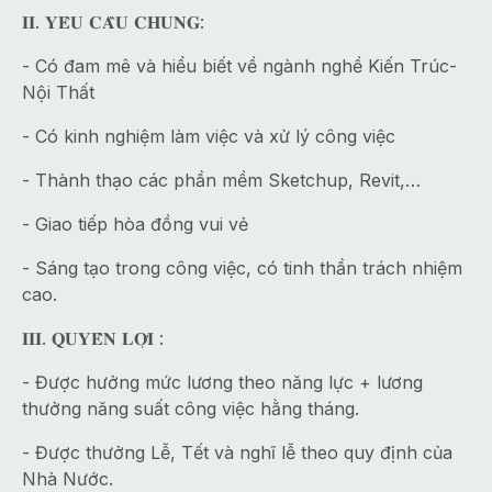
𝐈𝐈. 𝐘𝐄̂𝐔 𝐂𝐀̂̀𝐔 𝐂𝐇𝐔𝐍𝐆:
- Có đam mê và hiểu biết về ngành nghề Kiến Trúc-
Nội Thất
- Có kinh nghiệm làm việc và xử lý công việc
- Thành thạo các phần mềm Sketchup, Revit,…
- Giao tiếp hòa đồng vui vẻ
- Sáng tạo trong công việc, có tinh thần trách nhiệm
cao.
𝐈𝐈𝐈. 𝐐𝐔𝐘𝐄̂̀𝐍 𝐋𝐎̛̣𝐈 :
- Được hưởng mức lương theo năng lực + lương
thưởng năng suất công việc hằng tháng.
- Được thưởng Lễ, Tết và nghĩ lễ theo quy định của
Nhà Nước.