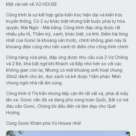
Một vài nét về VŨ HOUSE
Công trình là sự kết hợp giữa kiến trúc hiện đại và kiến trúc
truyền thống, Có 2 sự khác biệt nhưng bắt buộc phải tự hòa
quyện, Mái Ngói - Mái bằng. Công trình đáp ứng được rất
nhiều yếu tố, Thẫm mỹ, xanh, khác biệt, cá tính. Điểm hài lòng
nhất của Gonic là khoảng sân trước, chính không gian này là
khoảng đệm cũng như nền xanh tô điểm cho công trình chính.
Công năng vừa phải, đáp ứng được nhu cầu của 2 Vợ Chồng
và 2 Bé, khá bất ngờ khi Khách và Bếp nhỏ hơn so với các
không gian còn lại, Nhưng có một khoảng sinh hoạt chung
30m2 dành cho ăn, đọc sách và kê được 1 tấm phản. Nhìn
chung ngôi nhà rất ấm cúng.
Công trình ở Thị trấn nhưng tiếp cận thì rất vất vả, phải đi mấy
lần xe. Gonic vẫn đã và đang phủ sóng toàn Quốc, Bất cứ nơi
đâu cần Gonic, Chúng tôi đều đến và làm đẹp cho Quê
Hương.
Cùng Gonic Khám phá Vũ House nhé!