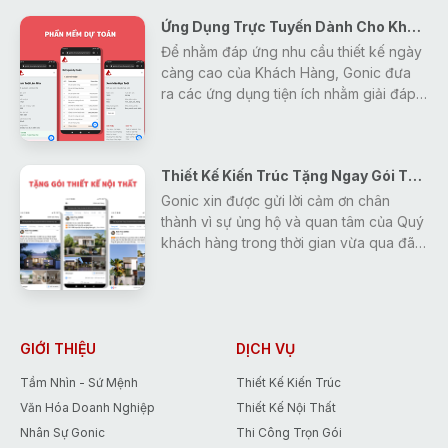
Ứng Dụng Trực Tuyến Dành Cho Khách Hàng
Để nhằm đáp ứng nhu cầu thiết kế ngày
càng cao của Khách Hàng, Gonic đưa
ra các ứng dụng tiện ích nhằm giải đáp
mọi thắc mắc, tra cứu các thông tin về
thiết kế - xây dựng - phong thủy một
cách nhanh nhất và hiệu quả nhất cho
Thiết Kế Kiến Trúc Tặng Ngay Gói Thiết Kế Nội Thất
khách hàng.
Gonic xin được gửi lời cảm ơn chân
thành vì sự ủng hộ và quan tâm của Quý
khách hàng trong thời gian vừa qua đã
tạo động lực giúp Gonic ngày càng
hoàn thiện và phát triển hơn.
Để đáp lại những tình cảm đó, Gonic
đưa ra chương trình khuyến mãi duy
nhất trong tháng 5 giúp các Bạn tiết
GIỚI THIỆU
DỊCH VỤ
kiệm tới 15% chi phí thiết kế.
Tầm Nhìn - Sứ Mệnh
Thiết Kế Kiến Trúc
Văn Hóa Doanh Nghiệp
Thiết Kế Nội Thất
Nhân Sự Gonic
Thi Công Trọn Gói