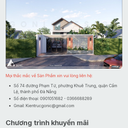
Mọi thắc mắc về Sản Phẩm xin vui lòng liên hệ:
Số 74 đường Phạm Tứ, phường Khuê Trung, quận Cẩm
Lệ, thành phố Đà Nẵng
Số điện thoại: 0901051682 - 0366688289
Gmail:
Kientrucgonic@gmail.com
Chương trình khuyến mãi