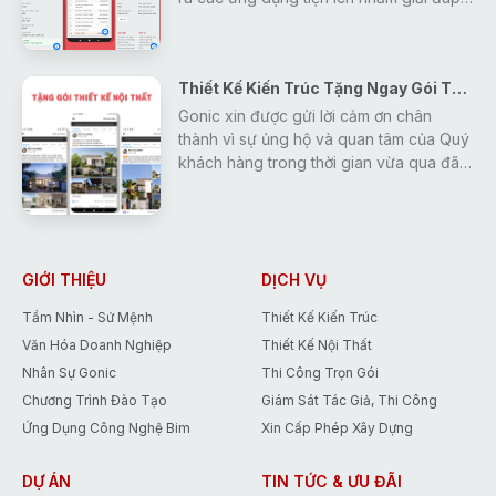
mọi thắc mắc, tra cứu các thông tin về
thiết kế - xây dựng - phong thủy một
cách nhanh nhất và hiệu quả nhất cho
Thiết Kế Kiến Trúc Tặng Ngay Gói Thiết Kế Nội Thất
khách hàng.
Gonic xin được gửi lời cảm ơn chân
thành vì sự ủng hộ và quan tâm của Quý
khách hàng trong thời gian vừa qua đã
tạo động lực giúp Gonic ngày càng
hoàn thiện và phát triển hơn.
Để đáp lại những tình cảm đó, Gonic
đưa ra chương trình khuyến mãi duy
nhất trong tháng 5 giúp các Bạn tiết
GIỚI THIỆU
DỊCH VỤ
kiệm tới 15% chi phí thiết kế.
Tầm Nhìn - Sứ Mệnh
Thiết Kế Kiến Trúc
Văn Hóa Doanh Nghiệp
Thiết Kế Nội Thất
Nhân Sự Gonic
Thi Công Trọn Gói
Chương Trình Đào Tạo
Giám Sát Tác Giả, Thi Công
Ứng Dụng Công Nghệ Bim
Xin Cấp Phép Xây Dựng
DỰ ÁN
TIN TỨC & ƯU ĐÃI