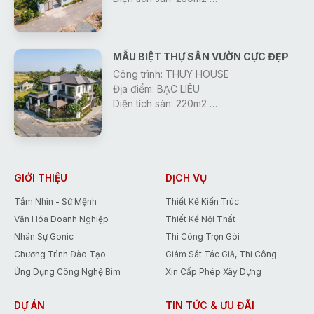
Thiết kế : Công Ty Gonic
Khởi công: 2026
MẪU BIỆT THỰ SÂN VƯỜN CỰC ĐẸP
Công trình: THUY HOUSE
Địa điểm: BẠC LIÊU
Diện tích sàn: 220m2
Thiết Kế: Công Ty Gonic
Khởi công: 2026
GIỚI THIỆU
DỊCH VỤ
Tầm Nhìn - Sứ Mệnh
Thiết Kế Kiến Trúc
Văn Hóa Doanh Nghiệp
Thiết Kế Nội Thất
Nhân Sự Gonic
Thi Công Trọn Gói
Chương Trình Đào Tạo
Giám Sát Tác Giả, Thi Công
Ứng Dụng Công Nghệ Bim
Xin Cấp Phép Xây Dựng
DỰ ÁN
TIN TỨC & ƯU ĐÃI