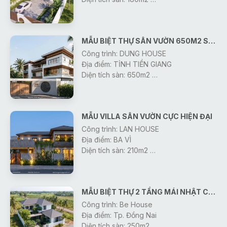
Thiết Kế: Công Ty Gonic
Khởi công: 2026
MẪU BIỆT THỰ SÂN VƯỜN 650M2 SÀN
Công trình: DUNG HOUSE
Địa điểm: TỈNH TIỀN GIANG
Diện tích sàn: 650m2
Thiết Kế : Công Ty Gonic
Khởi công: 2026
MẪU VILLA SÂN VƯỜN CỰC HIỆN ĐẠI
Công trình: LAN HOUSE
Địa điểm: BA VÌ
Diện tích sàn: 210m2
Thiết Kế: Công Ty Gonic
Khởi công: 2026
MẪU BIỆT THỰ 2 TẦNG MÁI NHẬT CỰC ĐẸP
Công trình: Be House
Địa điểm: Tp. Đồng Nai
Diện tích sàn: 250m2