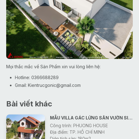
Mọi thắc mắc về Sản Phẩm xin vui lòng liên hệ:
Hotline: 0366688289
Gmail:
Kientrucgonic@gmail.com
Bài viết khác
MẪU VILLA GÁC LỬNG SÂN VƯỜN SIÊU ĐẸP
Công trình: PHUONG HOUSE
Địa điểm: TP. HỒ CHÍ MINH
Diện tích sàn: 180m2