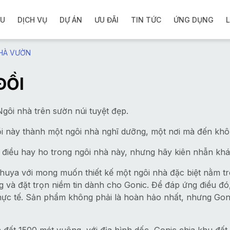
ỆU
DỊCH VỤ
DỰ ÁN
ƯU ĐÃI
TIN TỨC
ỨNG DỤNG
L
NHÀ VƯỜN
ĐỒI
 nhà trên sườn núi tuyệt đẹp.
này thành một ngôi nhà nghĩ dưỡng, một nơi mà đến không 
ng điều hay ho trong ngôi nhà này, nhưng hãy kiên nhẫn k
uya với mong muốn thiết kế một ngôi nhà đặc biệt nằm trê
g và đặt trọn niềm tin dành cho Gonic. Để đáp ứng điều đó,
 thực tế. Sản phẩm không phải là hoàn hảo nhất, nhưng Go