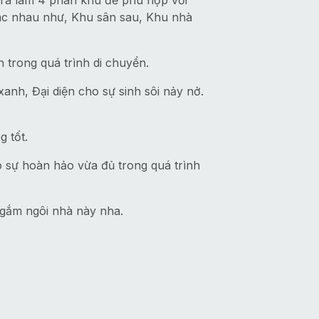
t ra làm 4 phân khu để phù hợp với
hác nhau như, Khu sân sau, Khu nhà
n trong quá trình di chuyển.
anh, Đại diện cho sự sinh sôi nảy nở.
 tốt.
ao sự hoàn hảo vừa đủ trong quá trình
ngắm ngôi nhà này nha.