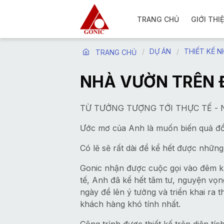
TRANG CHỦ
GIỚI THI
DỰ ÁN
THIẾT KẾ 
TRANG CHỦ
NHÀ VƯỜN TRÊN 
TỪ TƯỞNG TƯỢNG TỚI THỰC TẾ - Ngôi
Ước mơ của Anh là muốn biến quả đồi 
Có lẽ sẽ rất dài để kể hết được nhữ
Gonic nhận được cuộc gọi vào đêm kh
tế, Anh đã kể hết tâm tư, nguyện vọn
ngày để lên ý tưởng và triển khai ra
khách hàng khó tính nhất.