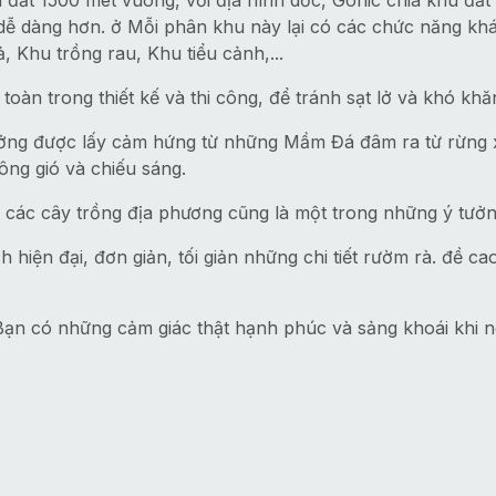
ch đất 1500 mét vuông, với địa hình dốc, Gonic chia khu đấ
c dễ dàng hơn. ở Mỗi phân khu này lại có các chức năng k
, Khu trồng rau, Khu tiểu cảnh,...
oàn trong thiết kế và thi công, để tránh sạt lở và khó khă
tưởng được lấy cảm hứng từ những Mầm Đá đâm ra từ rừng x
ông gió và chiếu sáng.
các cây trồng địa phương cũng là một trong những ý tưởng
h hiện đại, đơn giản, tối giản những chi tiết rườm rà. đề c
 Bạn có những cảm giác thật hạnh phúc và sảng khoái khi 