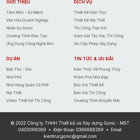
nhất trong tháng 5 giúp các Bạn tiết
GIỚI THIỆU
DỊCH VỤ
kiệm tới 15% chi phí thiết kế.
Tầm Nhìn - Sứ Mệnh
Thiết Kế Kiến Trúc
Văn Hóa Doanh Nghiệp
Thiết Kế Nội Thất
Nhân Sự Gonic
Thi Công Trọn Gói
Chương Trình Đào Tạo
Giám Sát Tác Giả, Thi Công
Ứng Dụng Công Nghệ Bim
Xin Cấp Phép Xây Dựng
DỰ ÁN
TIN TỨC & ƯU ĐÃI
Biệt Thự - Vila
Kiến Thức Về Phong Thủy
Nhà Phố
Khám Phá Nhà Đẹp
Nhà Hàng Quán Cà Phê
Báo Giá Thiết Kế
Nội Thất
Báo Giá Thi Công
Video Thiết Kế Thi Công
Chương Trình Khuyến Mãi
© 2022 Công ty THHH Thiết kế và Xây dựng Gonic - MST
0402066089
•
Điện thoại:
0366688289
•
Email:
kientrucgonic@gmail.com