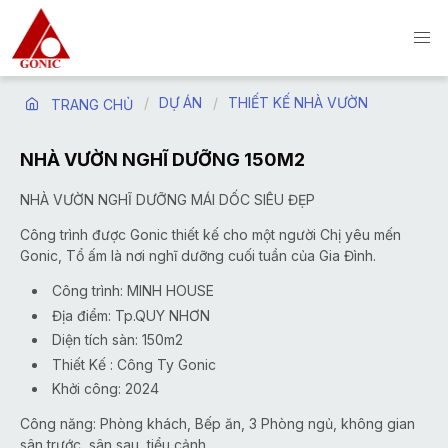
DỰ ÁN
THIẾT KẾ NHÀ VƯỜN
TRANG CHỦ
NHÀ VƯỜN NGHĨ DƯỠNG 150M2
NHÀ VƯỜN NGHĨ DƯỠNG MÁI DỐC SIÊU ĐẸP
Công trình được Gonic thiết kế cho một người Chị yêu mến
Gonic, Tổ ấm là nơi nghĩ dưỡng cuối tuần của Gia Đình.
Công trình: MINH HOUSE
Địa điểm: Tp.QUY NHƠN
Diện tích sàn: 150m2
Thiết Kế : Công Ty Gonic
Khởi công: 2024
Công năng: Phòng khách, Bếp ăn, 3 Phòng ngủ, không gian
sân trước, sân sau, tiểu cảnh,...