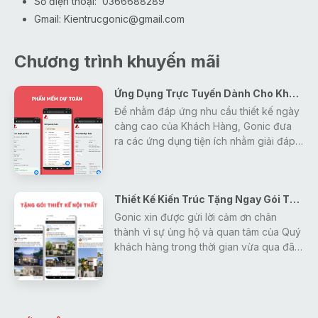
Số điện thoại: 0366688289
Gmail:
Kientrucgonic@gmail.com
Chương trình khuyến mãi
Ứng Dụng Trực Tuyến Dành Cho Khách Hàng
Để nhằm đáp ứng nhu cầu thiết kế ngày
càng cao của Khách Hàng, Gonic đưa
ra các ứng dụng tiện ích nhằm giải đáp
mọi thắc mắc, tra cứu các thông tin về
thiết kế - xây dựng - phong thủy một
cách nhanh nhất và hiệu quả nhất cho
Thiết Kế Kiến Trúc Tặng Ngay Gói Thiết Kế Nội Thất
khách hàng.
Gonic xin được gửi lời cảm ơn chân
thành vì sự ủng hộ và quan tâm của Quý
khách hàng trong thời gian vừa qua đã
tạo động lực giúp Gonic ngày càng
hoàn thiện và phát triển hơn.
Để đáp lại những tình cảm đó, Gonic
đưa ra chương trình khuyến mãi duy