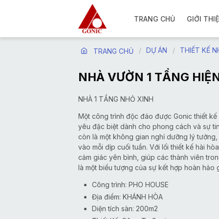
TRANG CHỦ
GIỚI THI
DỰ ÁN
THIẾT KẾ 
TRANG CHỦ
NHÀ VƯỜN 1 TẦNG HIỆN
NHÀ 1 TẦNG NHỎ XINH
Một công trình độc đáo được Gonic thiết kế
yêu đặc biệt dành cho phong cách và sự tin
còn là một không gian nghỉ dưỡng lý tưởng,
vào mỗi dịp cuối tuần. Với lối thiết kế hài 
cảm giác yên bình, giúp các thành viên tron
là một biểu tượng của sự kết hợp hoàn hảo g
Công trình: PHO HOUSE
Địa điểm: KHÁNH HÒA
Diện tích sàn: 200m2