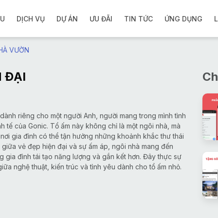
ỆU
DỊCH VỤ
DỰ ÁN
ƯU ĐÃI
TIN TỨC
ỨNG DỤNG
L
NHÀ VƯỜN
 ĐẠI
Ch
 dành riêng cho một người Anh, người mang trong mình tình
h tế của Gonic. Tổ ấm này không chỉ là một ngôi nhà, mà
 nơi gia đình có thể tận hưởng những khoảnh khắc thư thái
hòa giữa vẻ đẹp hiện đại và sự ấm áp, ngôi nhà mang đến
g gia đình tái tạo năng lượng và gắn kết hơn. Đây thực sự
iữa nghệ thuật, kiến trúc và tình yêu dành cho tổ ấm nhỏ.