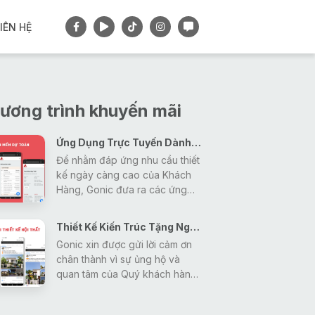
IÊN HỆ
ương trình khuyến mãi
Ứng Dụng Trực Tuyến Dành Cho Khách Hàng
Để nhằm đáp ứng nhu cầu thiết
kế ngày càng cao của Khách
Hàng, Gonic đưa ra các ứng
dụng tiện ích nhằm giải đáp mọi
thắc mắc, tra cứu các thông tin
Thiết Kế Kiến Trúc Tặng Ngay Gói Thiết Kế Nội Thất
về thiết kế - xây dựng - phong
Gonic xin được gửi lời cảm ơn
thủy một cách nhanh nhất và
chân thành vì sự ủng hộ và
hiệu quả nhất cho khách hàng.
quan tâm của Quý khách hàng
trong thời gian vừa qua đã tạo
động lực giúp Gonic ngày càng