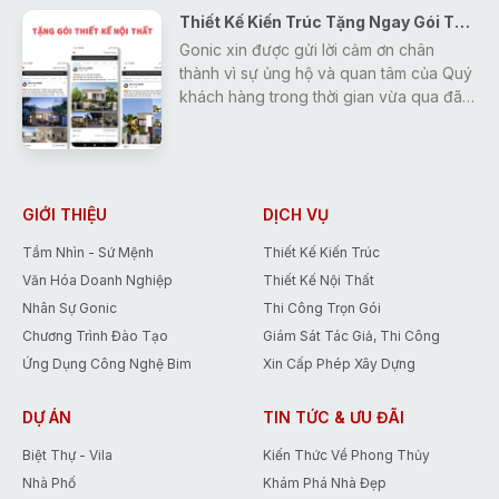
Thiết Kế Kiến Trúc Tặng Ngay Gói Thiết Kế Nội Thất
khách hàng.
Gonic xin được gửi lời cảm ơn chân
thành vì sự ủng hộ và quan tâm của Quý
khách hàng trong thời gian vừa qua đã
tạo động lực giúp Gonic ngày càng
hoàn thiện và phát triển hơn.
Để đáp lại những tình cảm đó, Gonic
đưa ra chương trình khuyến mãi duy
nhất trong tháng 5 giúp các Bạn tiết
GIỚI THIỆU
DỊCH VỤ
kiệm tới 15% chi phí thiết kế.
Tầm Nhìn - Sứ Mệnh
Thiết Kế Kiến Trúc
Văn Hóa Doanh Nghiệp
Thiết Kế Nội Thất
Nhân Sự Gonic
Thi Công Trọn Gói
Chương Trình Đào Tạo
Giám Sát Tác Giả, Thi Công
Ứng Dụng Công Nghệ Bim
Xin Cấp Phép Xây Dựng
DỰ ÁN
TIN TỨC & ƯU ĐÃI
Biệt Thự - Vila
Kiến Thức Về Phong Thủy
Nhà Phố
Khám Phá Nhà Đẹp