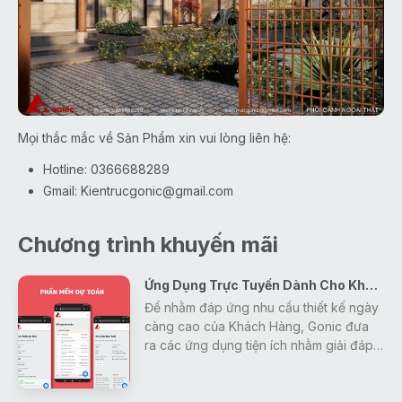
Mọi thắc mắc về Sản Phẩm xin vui lòng liên hệ:
Hotline: 0366688289
Gmail:
Kientrucgonic@gmail.com
Chương trình khuyến mãi
Ứng Dụng Trực Tuyến Dành Cho Khách Hàng
Để nhằm đáp ứng nhu cầu thiết kế ngày
càng cao của Khách Hàng, Gonic đưa
ra các ứng dụng tiện ích nhằm giải đáp
mọi thắc mắc, tra cứu các thông tin về
thiết kế - xây dựng - phong thủy một
cách nhanh nhất và hiệu quả nhất cho