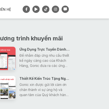
IÊN HỆ
ương trình khuyến mãi
Ứng Dụng Trực Tuyến Dành Cho Khách Hàng
Để nhằm đáp ứng nhu cầu thiết
kế ngày càng cao của Khách
Hàng, Gonic đưa ra các ứng
dụng tiện ích nhằm giải đáp mọi
thắc mắc, tra cứu các thông tin
Thiết Kế Kiến Trúc Tặng Ngay Gói Thiết Kế Nội Thất
về thiết kế - xây dựng - phong
Gonic xin được gửi lời cảm ơn
thủy một cách nhanh nhất và
chân thành vì sự ủng hộ và
hiệu quả nhất cho khách hàng.
quan tâm của Quý khách hàng
trong thời gian vừa qua đã tạo
động lực giúp Gonic ngày càng