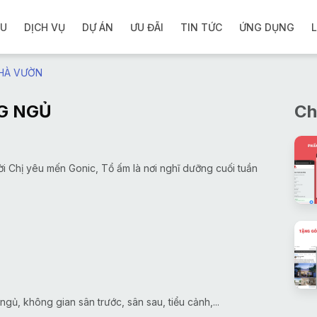
ỆU
DỊCH VỤ
DỰ ÁN
ƯU ĐÃI
TIN TỨC
ỨNG DỤNG
L
NHÀ VƯỜN
G NGỦ
Ch
ời Chị yêu mến Gonic, Tổ ấm là nơi nghĩ dưỡng cuối tuần
ủ, không gian sân trước, sân sau, tiểu cảnh,...