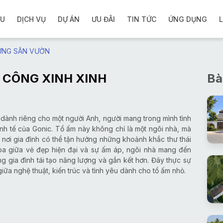
ỆU
DỊCH VỤ
DỰ ÁN
ƯU ĐÃI
TIN TỨC
ỨNG DỤNG
L
ỬNG SÂN VƯỜN
 CÔNG XINH XINH
Bà
 dành riêng cho một người Anh, người mang trong mình tình
nh tế của Gonic. Tổ ấm này không chỉ là một ngôi nhà, mà
 nơi gia đình có thể tận hưởng những khoảnh khắc thư thái
i hòa giữa vẻ đẹp hiện đại và sự ấm áp, ngôi nhà mang đến
ng gia đình tái tạo năng lượng và gắn kết hơn. Đây thực sự
iữa nghệ thuật, kiến trúc và tình yêu dành cho tổ ấm nhỏ.