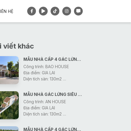
IÊN HỆ
i viết khác
MẪU NHÀ CẤP 4 GÁC LỬNG CÓ BAN CÔNG
Công trình: BAO HOUSE
Địa điểm: GIA LAI
Diện tích sàn: 130m2
Thiết Kế: Công Ty Gonic
Khởi công: 2026
MẪU NHÀ GÁC LỬNG SIÊU XINH
Công trình: AN HOUSE
Địa điểm: GIA LAI
Diện tích sàn: 130m2
Thiết Kế: Công Ty Gonic
Khởi công: 2026
MẪU NHÀ CẤP 4 GÁC LỬNG ĐẸP ƠI LÀ ĐẸP