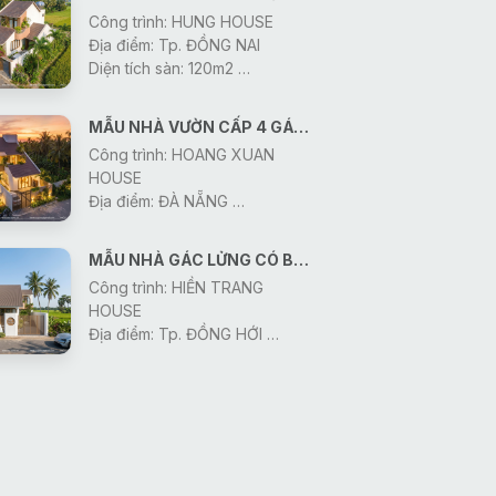
Công trình: HUNG HOUSE
Địa điểm: Tp. ĐỒNG NAI
Diện tích sàn: 120m2
Thiết kế: Công Ty Gonic
Khởi công: 2026
MẪU NHÀ VƯỜN CẤP 4 GÁC LỬNG SIÊU MÊ
Công trình: HOANG XUAN
HOUSE
Địa điểm: ĐÀ NẴNG
Diện tích sàn: 130m2
Thiết Kế: Công Ty Gonic
MẪU NHÀ GÁC LỬNG CÓ BAN CÔNG CỰC ĐẸP
Khởi công: 2026
Công trình: HIỀN TRANG
HOUSE
Địa điểm: Tp. ĐỒNG HỚI
Diện tích sàn: 170m2
Thiết Kế : Công Ty Gonic
Khởi công: 2026