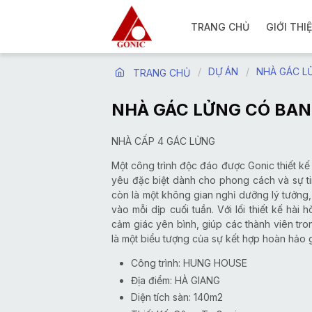
TRANG CHỦ
GIỚI THI
DỰ ÁN
NHÀ GÁC L
TRANG CHỦ
NHÀ GÁC LỬNG CÓ BAN
NHÀ CẤP 4 GÁC LỬNG
Một công trình độc đáo được Gonic thiết kế
yêu đặc biệt dành cho phong cách và sự ti
còn là một không gian nghỉ dưỡng lý tưởng,
vào mỗi dịp cuối tuần. Với lối thiết kế hà
cảm giác yên bình, giúp các thành viên tro
là một biểu tượng của sự kết hợp hoàn hảo g
Công trình: HUNG HOUSE
Địa điểm: HÀ GIANG
Diện tích sàn: 140m2