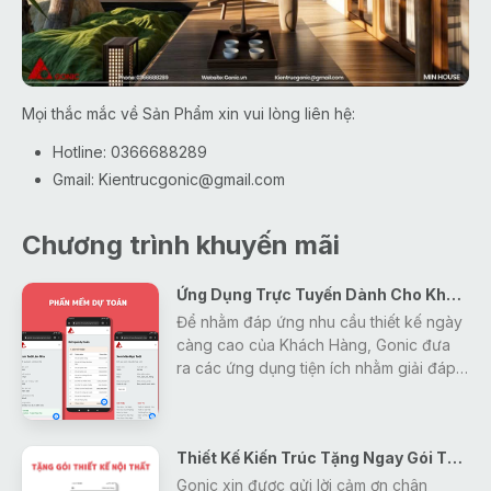
Mọi thắc mắc về Sản Phẩm xin vui lòng liên hệ:
Hotline: 0366688289
Gmail:
Kientrucgonic@gmail.com
Chương trình khuyến mãi
Ứng Dụng Trực Tuyến Dành Cho Khách Hàng
Để nhằm đáp ứng nhu cầu thiết kế ngày
càng cao của Khách Hàng, Gonic đưa
ra các ứng dụng tiện ích nhằm giải đáp
mọi thắc mắc, tra cứu các thông tin về
thiết kế - xây dựng - phong thủy một
cách nhanh nhất và hiệu quả nhất cho
Thiết Kế Kiến Trúc Tặng Ngay Gói Thiết Kế Nội Thất
khách hàng.
Gonic xin được gửi lời cảm ơn chân