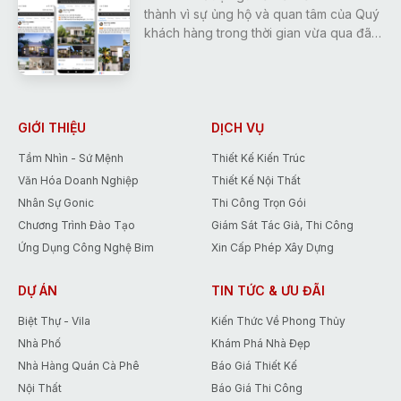
thành vì sự ủng hộ và quan tâm của Quý
khách hàng trong thời gian vừa qua đã
tạo động lực giúp Gonic ngày càng
hoàn thiện và phát triển hơn.
Để đáp lại những tình cảm đó, Gonic
đưa ra chương trình khuyến mãi duy
nhất trong tháng 5 giúp các Bạn tiết
GIỚI THIỆU
DỊCH VỤ
kiệm tới 15% chi phí thiết kế.
Tầm Nhìn - Sứ Mệnh
Thiết Kế Kiến Trúc
Văn Hóa Doanh Nghiệp
Thiết Kế Nội Thất
Nhân Sự Gonic
Thi Công Trọn Gói
Chương Trình Đào Tạo
Giám Sát Tác Giả, Thi Công
Ứng Dụng Công Nghệ Bim
Xin Cấp Phép Xây Dựng
DỰ ÁN
TIN TỨC & ƯU ĐÃI
Biệt Thự - Vila
Kiến Thức Về Phong Thủy
Nhà Phố
Khám Phá Nhà Đẹp
Nhà Hàng Quán Cà Phê
Báo Giá Thiết Kế
Nội Thất
Báo Giá Thi Công