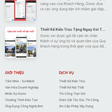
càng cao của Khách Hàng, Gonic đưa
ra các ứng dụng tiện ích nhằm giải đáp
mọi thắc mắc, tra cứu các thông tin về
thiết kế - xây dựng - phong thủy một
cách nhanh nhất và hiệu quả nhất cho
Thiết Kế Kiến Trúc Tặng Ngay Gói Thiết Kế Nội Thất
khách hàng.
Gonic xin được gửi lời cảm ơn chân
thành vì sự ủng hộ và quan tâm của Quý
khách hàng trong thời gian vừa qua đã
tạo động lực giúp Gonic ngày càng
hoàn thiện và phát triển hơn.
Để đáp lại những tình cảm đó, Gonic
đưa ra chương trình khuyến mãi duy
nhất trong tháng 5 giúp các Bạn tiết
GIỚI THIỆU
DỊCH VỤ
kiệm tới 15% chi phí thiết kế.
Tầm Nhìn - Sứ Mệnh
Thiết Kế Kiến Trúc
Văn Hóa Doanh Nghiệp
Thiết Kế Nội Thất
Nhân Sự Gonic
Thi Công Trọn Gói
Chương Trình Đào Tạo
Giám Sát Tác Giả, Thi Công
Ứng Dụng Công Nghệ Bim
Xin Cấp Phép Xây Dựng