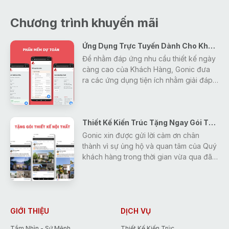
Chương trình khuyến mãi
Ứng Dụng Trực Tuyến Dành Cho Khách Hàng
Để nhằm đáp ứng nhu cầu thiết kế ngày
càng cao của Khách Hàng, Gonic đưa
ra các ứng dụng tiện ích nhằm giải đáp
mọi thắc mắc, tra cứu các thông tin về
thiết kế - xây dựng - phong thủy một
cách nhanh nhất và hiệu quả nhất cho
Thiết Kế Kiến Trúc Tặng Ngay Gói Thiết Kế Nội Thất
khách hàng.
Gonic xin được gửi lời cảm ơn chân
thành vì sự ủng hộ và quan tâm của Quý
khách hàng trong thời gian vừa qua đã
tạo động lực giúp Gonic ngày càng
hoàn thiện và phát triển hơn.
Để đáp lại những tình cảm đó, Gonic
đưa ra chương trình khuyến mãi duy
nhất trong tháng 5 giúp các Bạn tiết
GIỚI THIỆU
DỊCH VỤ
kiệm tới 15% chi phí thiết kế.
Tầm Nhìn - Sứ Mệnh
Thiết Kế Kiến Trúc