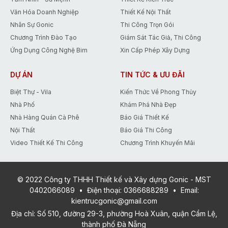
Văn Hóa Doanh Nghiệp
Thiết Kế Nội Thất
Nhân Sự Gonic
Thi Công Trọn Gói
Chương Trình Đào Tạo
Giám Sát Tác Giả, Thi Công
Ứng Dụng Công Nghệ Bim
Xin Cấp Phép Xây Dựng
DỰ ÁN
TIN TỨC & ƯU ĐÃI
Biệt Thự - Vila
Kiến Thức Về Phong Thủy
Nhà Phố
Khám Phá Nhà Đẹp
Nhà Hàng Quán Cà Phê
Báo Giá Thiết Kế
Nội Thất
Báo Giá Thi Công
Video Thiết Kế Thi Công
Chương Trình Khuyến Mãi
© 2022 Công ty THHH Thiết kế và Xây dựng Gonic - MST
0402066089
•
Điện thoại:
0366688289
•
Email:
kientrucgonic@gmail.com
Địa chỉ: Số 510, đường 29-3, phường Hoà Xuân, quận Cẩm Lệ,
thành phố Đà Nẵng