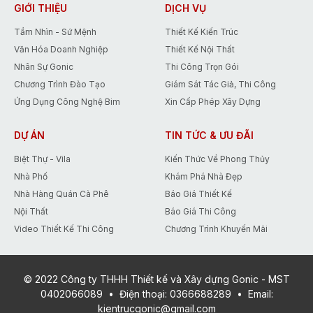
nhất trong tháng 5 giúp các Bạn tiết
GIỚI THIỆU
DỊCH VỤ
kiệm tới 15% chi phí thiết kế.
Tầm Nhìn - Sứ Mệnh
Thiết Kế Kiến Trúc
Văn Hóa Doanh Nghiệp
Thiết Kế Nội Thất
Nhân Sự Gonic
Thi Công Trọn Gói
Chương Trình Đào Tạo
Giám Sát Tác Giả, Thi Công
Ứng Dụng Công Nghệ Bim
Xin Cấp Phép Xây Dựng
DỰ ÁN
TIN TỨC & ƯU ĐÃI
Biệt Thự - Vila
Kiến Thức Về Phong Thủy
Nhà Phố
Khám Phá Nhà Đẹp
Nhà Hàng Quán Cà Phê
Báo Giá Thiết Kế
Nội Thất
Báo Giá Thi Công
Video Thiết Kế Thi Công
Chương Trình Khuyến Mãi
© 2022 Công ty THHH Thiết kế và Xây dựng Gonic - MST
0402066089
•
Điện thoại:
0366688289
•
Email:
kientrucgonic@gmail.com