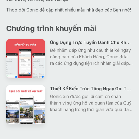
Theo dõi Gonic để cập nhật nhiều mẫu nhà đẹp các Bạn nhé!
Chương trình khuyến mãi
Ứng Dụng Trực Tuyến Dành Cho Khách Hàng
Để nhằm đáp ứng nhu cầu thiết kế ngày
càng cao của Khách Hàng, Gonic đưa
ra các ứng dụng tiện ích nhằm giải đáp
mọi thắc mắc, tra cứu các thông tin về
thiết kế - xây dựng - phong thủy một
cách nhanh nhất và hiệu quả nhất cho
Thiết Kế Kiến Trúc Tặng Ngay Gói Thiết Kế Nội Thất
khách hàng.
Gonic xin được gửi lời cảm ơn chân
thành vì sự ủng hộ và quan tâm của Quý
khách hàng trong thời gian vừa qua đã
tạo động lực giúp Gonic ngày càng
hoàn thiện và phát triển hơn.
Để đáp lại những tình cảm đó, Gonic
đưa ra chương trình khuyến mãi duy