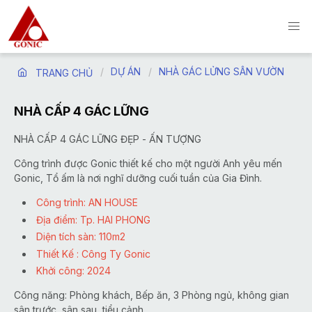
DỰ ÁN
NHÀ GÁC LỬNG SÂN VƯỜN
TRANG CHỦ
NHÀ CẤP 4 GÁC LỮNG
NHÀ CẤP 4 GÁC LỮNG ĐẸP - ẤN TƯỢNG
Công trình được Gonic thiết kế cho một người Anh yêu mến
Gonic, Tổ ấm là nơi nghĩ dưỡng cuối tuần của Gia Đình.
Công trình: AN HOUSE
Địa điểm: Tp. HAI PHONG
Diện tích sàn: 110m2
Thiết Kế : Công Ty Gonic
Khởi công: 2024
Công năng: Phòng khách, Bếp ăn, 3 Phòng ngủ, không gian
sân trước, sân sau, tiểu cảnh,...