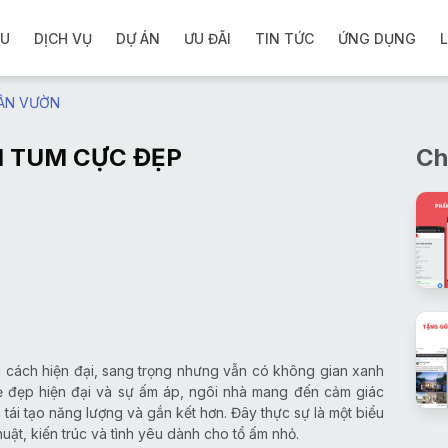
ỆU
DỊCH VỤ
DỰ ÁN
ƯU ĐÃI
TIN TỨC
ỨNG DỤNG
L
ÂN VƯỜN
1 TUM CỰC ĐẸP
Ch
g cách hiện đại, sang trọng nhưng vẫn có không gian xanh
 vẻ đẹp hiện đại và sự ấm áp, ngôi nhà mang đến cảm giác
 tái tạo năng lượng và gắn kết hơn. Đây thực sự là một biểu
ật, kiến trúc và tình yêu dành cho tổ ấm nhỏ.