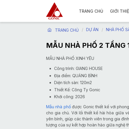
TRANG CHỦ
GIỚI THI
DỰ ÁN
NHÀ PHỐ S
TRANG CHỦ
MẪU NHÀ PHỐ 2 TẦNG 
MẪU NHÀ PHỐ XINH YÊU
Công trình: GIANG HOUSE
Địa điểm: QUẢNG BÌNH
Diện tích sàn: 120m2
Thiết Kế: Công Ty Gonic
Khởi công: 2026
Mẫu nhà phố
được Gonic thiết kế với phon
cho gia chủ. Với lối thiết kế hài hòa giữa
yên bình, giúp các thành viên trong gia đình
tượng của sự kết hợp hoàn hảo giữa nghệ thu