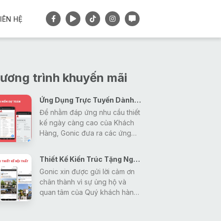
IÊN HỆ
ương trình khuyến mãi
Ứng Dụng Trực Tuyến Dành Cho Khách Hàng
Để nhằm đáp ứng nhu cầu thiết
kế ngày càng cao của Khách
Hàng, Gonic đưa ra các ứng
dụng tiện ích nhằm giải đáp mọi
thắc mắc, tra cứu các thông tin
Thiết Kế Kiến Trúc Tặng Ngay Gói Thiết Kế Nội Thất
về thiết kế - xây dựng - phong
Gonic xin được gửi lời cảm ơn
thủy một cách nhanh nhất và
chân thành vì sự ủng hộ và
hiệu quả nhất cho khách hàng.
quan tâm của Quý khách hàng
trong thời gian vừa qua đã tạo
động lực giúp Gonic ngày càng