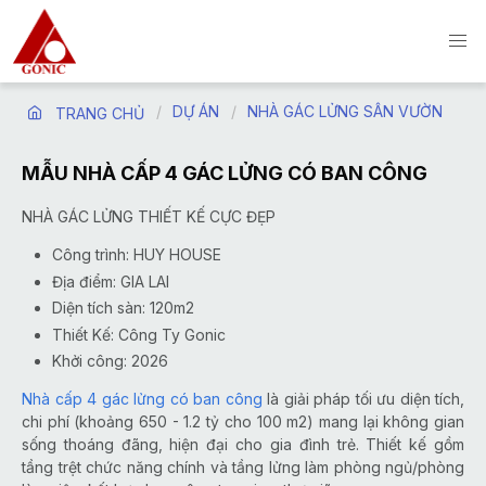
DỰ ÁN
NHÀ GÁC LỬNG SÂN VƯỜN
TRANG CHỦ
MẪU NHÀ CẤP 4 GÁC LỬNG CÓ BAN CÔNG
NHÀ GÁC LỬNG THIẾT KẾ CỰC ĐẸP
Công trình: HUY HOUSE
Địa điểm: GIA LAI
Diện tích sàn: 120m2
Thiết Kế: Công Ty Gonic
Khởi công: 2026
Nhà cấp 4 gác lửng có ban công
là giải pháp tối ưu diện tích,
chi phí (khoảng 650 - 1.2 tỷ cho 100 m2) mang lại không gian
sống thoáng đãng, hiện đại cho gia đình trẻ. Thiết kế gồm
tầng trệt chức năng chính và tầng lửng làm phòng ngủ/phòng