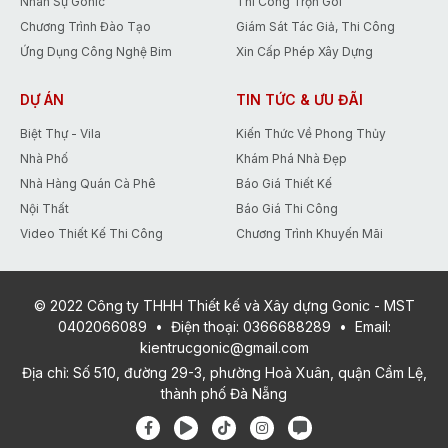
Nhân Sự Gonic
Thi Công Trọn Gói
Chương Trình Đào Tạo
Giám Sát Tác Giả, Thi Công
Ứng Dụng Công Nghệ Bim
Xin Cấp Phép Xây Dựng
DỰ ÁN
TIN TỨC & ƯU ĐÃI
Biệt Thự - Vila
Kiến Thức Về Phong Thủy
Nhà Phố
Khám Phá Nhà Đẹp
Nhà Hàng Quán Cà Phê
Báo Giá Thiết Kế
Nội Thất
Báo Giá Thi Công
Video Thiết Kế Thi Công
Chương Trình Khuyến Mãi
© 2022 Công ty THHH Thiết kế và Xây dựng Gonic - MST
0402066089
•
Điện thoại:
0366688289
•
Email:
kientrucgonic@gmail.com
Địa chỉ: Số 510, đường 29-3, phường Hoà Xuân, quận Cẩm Lệ,
thành phố Đà Nẵng