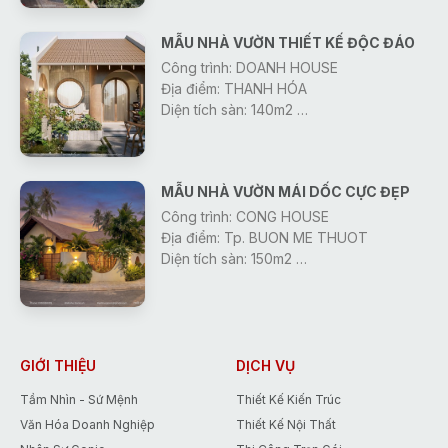
Khởi công: 2026
MẪU NHÀ VƯỜN THIẾT KẾ ĐỘC ĐÁO
Công trình: DOANH HOUSE
Địa điểm: THANH HÓA
Diện tích sàn: 140m2
Thiết Kế : Công Ty Gonic
Khởi công: 2026
MẪU NHÀ VƯỜN MÁI DỐC CỰC ĐẸP
Công trình: CONG HOUSE
Địa điểm: Tp. BUON ME THUOT
Diện tích sàn: 150m2
Thiết Kế : Công Ty Gonic
Khởi công: 2026
GIỚI THIỆU
DỊCH VỤ
Tầm Nhìn - Sứ Mệnh
Thiết Kế Kiến Trúc
Văn Hóa Doanh Nghiệp
Thiết Kế Nội Thất