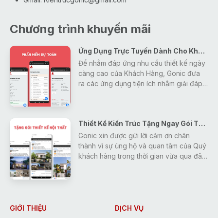
Chương trình khuyến mãi
Ứng Dụng Trực Tuyến Dành Cho Khách Hàng
Để nhằm đáp ứng nhu cầu thiết kế ngày
càng cao của Khách Hàng, Gonic đưa
ra các ứng dụng tiện ích nhằm giải đáp
mọi thắc mắc, tra cứu các thông tin về
thiết kế - xây dựng - phong thủy một
cách nhanh nhất và hiệu quả nhất cho
Thiết Kế Kiến Trúc Tặng Ngay Gói Thiết Kế Nội Thất
khách hàng.
Gonic xin được gửi lời cảm ơn chân
thành vì sự ủng hộ và quan tâm của Quý
khách hàng trong thời gian vừa qua đã
tạo động lực giúp Gonic ngày càng
hoàn thiện và phát triển hơn.
Để đáp lại những tình cảm đó, Gonic
đưa ra chương trình khuyến mãi duy
nhất trong tháng 5 giúp các Bạn tiết
GIỚI THIỆU
DỊCH VỤ
kiệm tới 15% chi phí thiết kế.