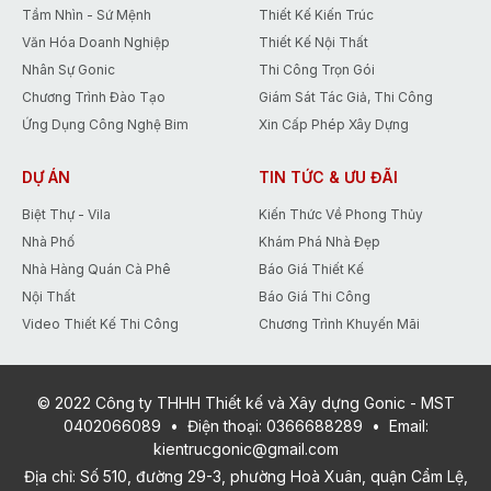
Tầm Nhìn - Sứ Mệnh
Thiết Kế Kiến Trúc
Văn Hóa Doanh Nghiệp
Thiết Kế Nội Thất
Nhân Sự Gonic
Thi Công Trọn Gói
Chương Trình Đào Tạo
Giám Sát Tác Giả, Thi Công
Ứng Dụng Công Nghệ Bim
Xin Cấp Phép Xây Dựng
DỰ ÁN
TIN TỨC & ƯU ĐÃI
Biệt Thự - Vila
Kiến Thức Về Phong Thủy
Nhà Phố
Khám Phá Nhà Đẹp
Nhà Hàng Quán Cà Phê
Báo Giá Thiết Kế
Nội Thất
Báo Giá Thi Công
Video Thiết Kế Thi Công
Chương Trình Khuyến Mãi
© 2022 Công ty THHH Thiết kế và Xây dựng Gonic - MST
0402066089
•
Điện thoại:
0366688289
•
Email:
kientrucgonic@gmail.com
Địa chỉ: Số 510, đường 29-3, phường Hoà Xuân, quận Cẩm Lệ,