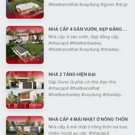
#thietkenoithat #xaydung #gonic #dcgr
NHÀ CẤP 4 SÂN VƯỜN, ĐẸP ĐẲNG CẤP
Nhà cấp 4 sân vườn, đẹp đẳng cấp.
#nhacap4 #thietkenhadep
#thietkenoithat #xaydung #nhadep
#gonic #dcgr
NHÀ 2 TẦNG HIỆN ĐẠI
Gặp Gonic là phải có nhà đẹp nha.
#nhacap4 #thietkenoithat
#thietkenhadep #xaydung #nhadep
#xuhuong #gonic #dcgr
NHÀ CẤP 4 MÁI NHẬT Ở NÔNG THÔN
Nhà cấp 4 mái nhật ở nông thôn mà bao
nhiêu người ao ước. #nhacap4