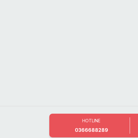
HOTLINE
0366688289